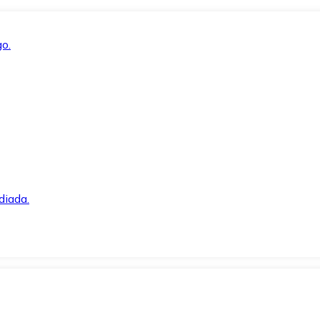
o.
diada.