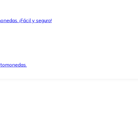
onedas. ¡Fácil y seguro!
iptomonedas.
o.