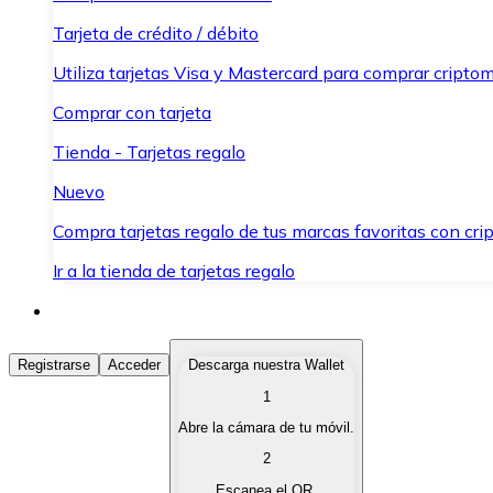
Tarjeta de crédito / débito
Utiliza tarjetas Visa y Mastercard para comprar criptom
Comprar con tarjeta
Tienda - Tarjetas regalo
Nuevo
Compra tarjetas regalo de tus marcas favoritas con cr
Ir a la tienda de tarjetas regalo
Comprar Criptomonedas
Registrarse
Acceder
Descarga nuestra Wallet
1
Compra criptomonedas con diferentes métodos de pag
Abre la cámara de tu móvil.
Vender Criptomonedas
2
Vende tus criptomonedas de forma rápida y segura.
Escanea el QR.