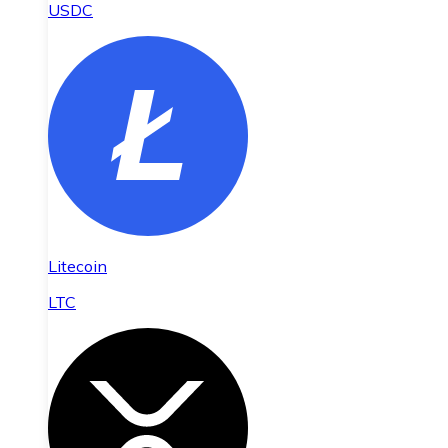
USDC
Litecoin
LTC