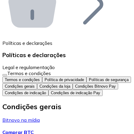
API Bitnovo
Integre nossa API no seu ecossistema.
Tornar-se Revendedor
Junte-se à nossa rede de revendedores e comercialize 
Políticas e declarações
Adicionar um Token
Políticas e declarações
Adicione o token do seu projeto ao nosso serviço de c
Legal e regulamentação
Termos e condições
Termos e condições
Política de privacidade
Políticas de segurança
Condições gerais
Condições da loja
Condições Bitnovo Pay
Condições de indicação
Condições de indicação Pay
Condições gerais
Bitnovo na mídia
Comprar BTC