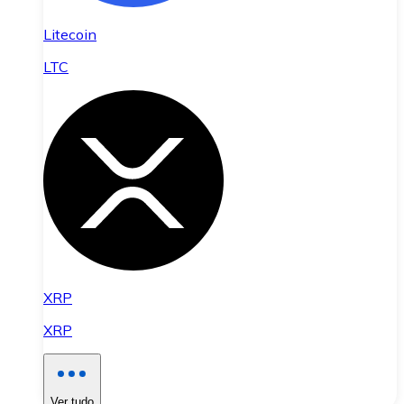
Litecoin
LTC
XRP
XRP
Ver tudo