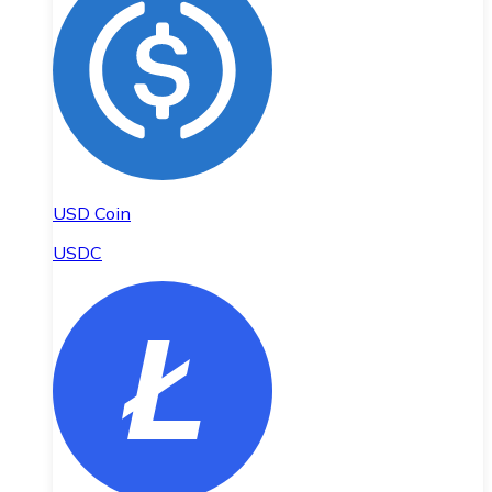
USD Coin
USDC