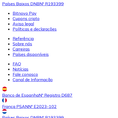
Países Baixos DNB
Nº R193399
LTC
Bitnovo Pay
Cupons cripto
Aviso legal
Políticas e declarações
Referência
Sobre nós
Carreiras
Países disponíveis
FAQ
Notícias
Fale conosco
XRP
Canal de Informação
XRP
Banco de Espanha
Nº Registro D687
França PSAN
Nº E2023-102
Ver tudo
Cupons cripto
Países Baixos DNB
Nº R193399