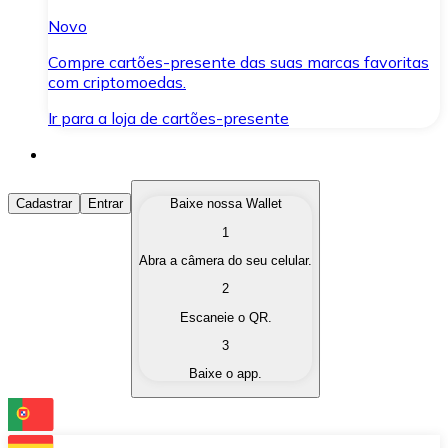
Novo
Compre cartões-presente das suas marcas favoritas
com criptomoedas.
Ir para a loja de cartões-presente
Comprar Criptomoedas
Cadastrar
Entrar
Baixe nossa Wallet
1
Compre as criptomoedas de seu interesse de forma ráp
Abra a câmera do seu celular.
Vender Criptomoedas
2
Converta suas criptomoedas em moeda fiduciária quand
Escaneie o QR.
3
Trocar (Swap)
Baixe o app.
Troque uma criptomoeda por outra instantaneamente,
Carteira Bitnovo