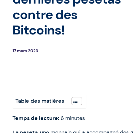
contre des
Bitcoins!
17 mars 2023
Table des matières
Temps de lecture:
6
minutes
La peseta
, une monnaie qui a accompagné des gé