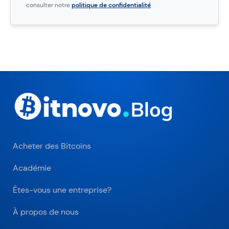
consulter notre
politique de confidentialité
.
Acheter des Bitcoins
Académie
Êtes-vous une entreprise?
À propos de nous