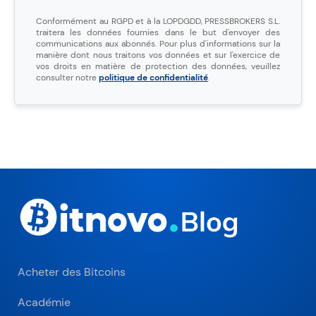
Conformément au RGPD et à la LOPDGDD, PRESSBROKERS S.L.
traitera les données fournies dans le but d'envoyer des
communications aux abonnés. Pour plus d'informations sur la
manière dont nous traitons vos données et sur l'exercice de
vos droits en matière de protection des données, veuillez
consulter notre
politique de confidentialité
.
Acheter des Bitcoins
Académie