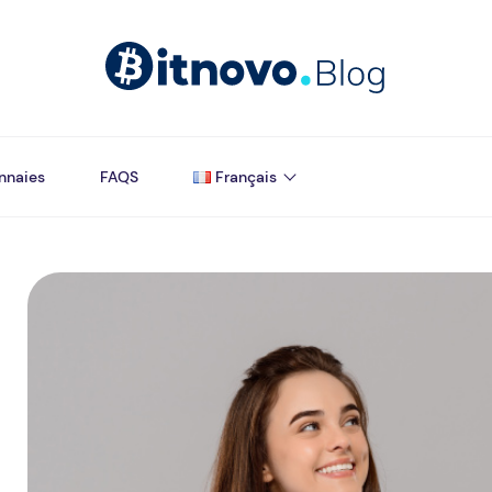
nnaies
FAQS
Français