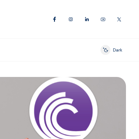
Dark
Enable dark mod