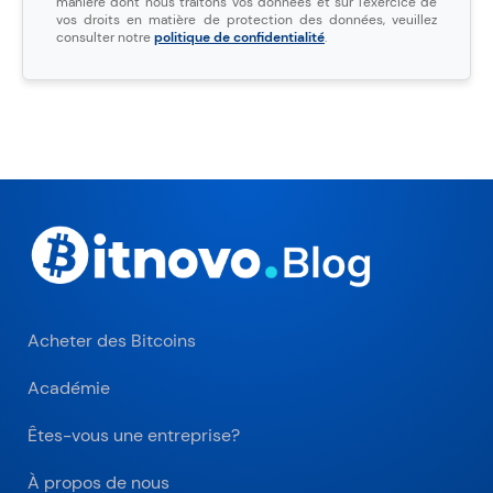
manière dont nous traitons vos données et sur l'exercice de
vos droits en matière de protection des données, veuillez
consulter notre
politique de confidentialité
.
Acheter des Bitcoins
Académie
Êtes-vous une entreprise?
À propos de nous