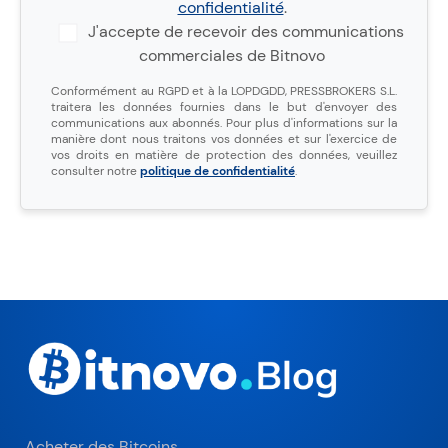
confidentialité
.
J'accepte de recevoir des communications
commerciales de Bitnovo
Conformément au RGPD et à la LOPDGDD, PRESSBROKERS S.L.
traitera les données fournies dans le but d'envoyer des
communications aux abonnés. Pour plus d'informations sur la
manière dont nous traitons vos données et sur l'exercice de
vos droits en matière de protection des données, veuillez
consulter notre
politique de confidentialité
.
Acheter des Bitcoins