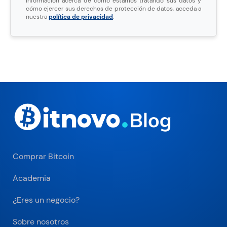
información acerca de cómo estamos tratando sus datos y
cómo ejercer sus derechos de protección de datos, acceda a
nuestra
política de privacidad
.
Comprar Bitcoin
Academia
¿Eres un negocio?
Sobre nosotros