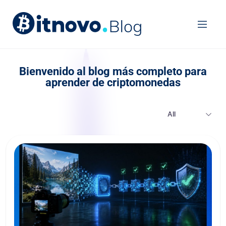
Ope
Bienvenido al blog más completo para
aprender de criptomonedas
All
Cómo el hash y la blockchain detectan si un contenido es r