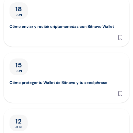
Cómo enviar y recibir criptomonedas con Bitnovo Wallet
18
JUN
Cómo enviar y recibir criptomonedas con Bitnovo Wallet
Cómo proteger tu Wallet de Bitnovo y tu seed phrase
15
JUN
Cómo proteger tu Wallet de Bitnovo y tu seed phrase
Circle blinda USDC contra la computación cuántica con Ar
12
JUN