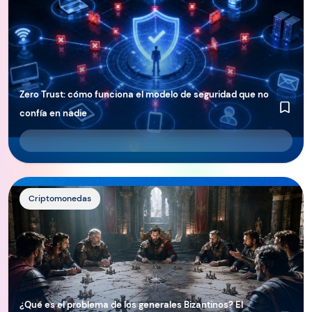
Zero Trust: cómo funciona el modelo de seguridad que no
confía en nadie
http://¿Qué%20es%20el%20problema%20de%20los%20gene
Criptomonedas
¿Qué es el problema de los generales Bizantinos? El