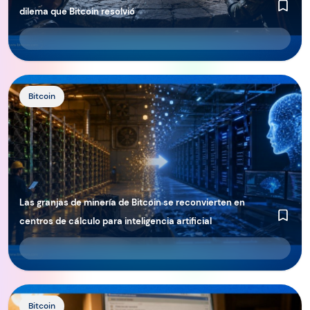
dilema que Bitcoin resolvió
http://Las%20granjas%20de%20minería%20de%20Bitcoin%
Bitcoin
Las granjas de minería de Bitcoin se reconvierten en
centros de cálculo para inteligencia artificial
http://Cómo%20un%20error%20tipográfico%20en%20Bit
Bitcoin