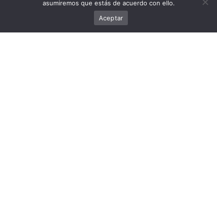
asumiremos que estás de acuerdo con ello.
Cómo enviar y recibir criptomonedas con Bitnovo Wallet
Aceptar
Elige tu categoría favorita
Conoce todas las criptomonedas y aprende sobre Bitcoin.
Descubre juegos para ganar criptomonedas o aprende qué
es DeFi y las finanzas descentralizadas. ¿Sabes qué es un
NFT, qué es el metaverso o cómo minar criptomonedas? ¡En
nuestro blog, las opciones son casi infinitas!