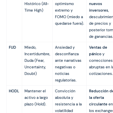
Histórico (All-
optimismo
nuevos
Time High)
extremo y
inversores
,
FOMO (miedo a
descubrimie
quedarse fuera).
de precios y
posterior to
de ganancias
FUD
Miedo,
Ansiedad y
Ventas de
Incertidumbre,
desconfianza
pánico
y
Duda (Fear,
ante narrativas
correcciones
Uncertainty,
negativas o
abruptas en l
Doubt)
noticias
cotizaciones.
regulatorias.
HODL
Mantener el
Convicción
Reducción d
activo a largo
absoluta y
la oferta
plazo (Hold).
resistencia a la
circulante
en
volatilidad
los exchange