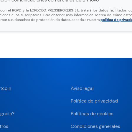
on el RGPD y la LOPDGDD, PRESSBROKERS S.L. tratará los datos facilitados, co
ciones a los suscriptores. Para obtener más información acerca de cómo esta
rcer sus derechos de protección de datos, acceda a nuestra
política de privac
tcoin
Aviso legal
Política de privacidad
egocio?
Políticas de cookies
tros
Condiciones generales