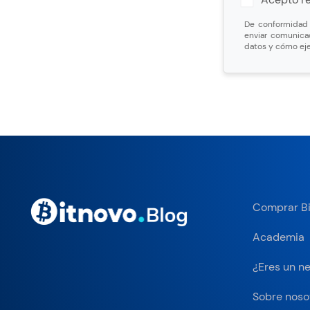
De conformidad c
enviar comunica
datos y cómo eje
Comprar Bi
Academia
¿Eres un n
Sobre noso