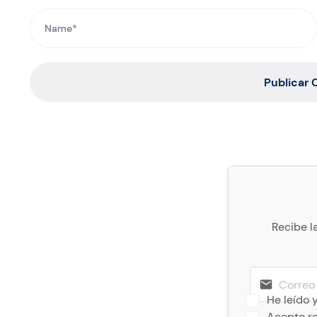
Publicar
Recibe l
He leído 
Acepto re