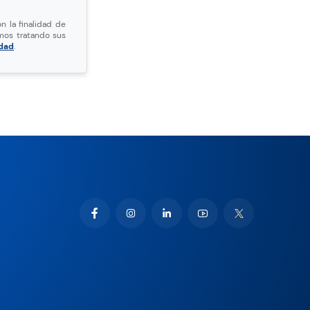
n la finalidad de
mos tratando sus
idad
.