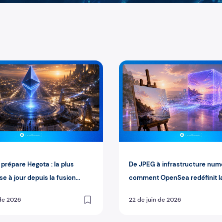
ontenu est réel
épare Hegota : la plus grande mise à jour depuis la fusion ar
De JPEG à infrastructure nu
prépare Hegota : la plus
De JPEG à infrastructure numé
e à jour depuis la fusion
comment OpenSea redéfinit l
 2026
propriété dans le web3
 de 2026
22 de juin de 2026