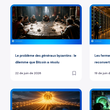
Le problème des généraux byzantins : le dilemme que Bi
Les fermes 
Le problème des généraux byzantins : le
Les ferme
dilemme que Bitcoin a résolu
reconvert
pour l'inte
22 de juin de 2026
19 de juin
Le réseau Bitcoin, 600 000 fois les supercalculateurs
Qu'est-ce q