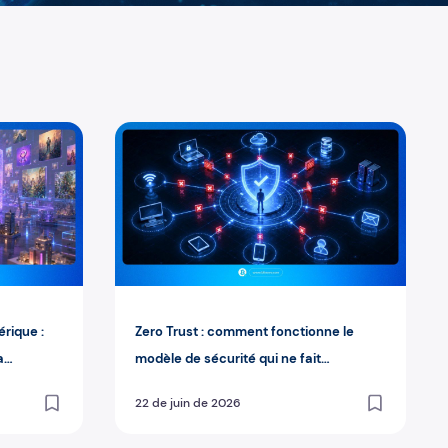
rive fin 2026
mérique : comment OpenSea redéfinit la propriété dans le w
Zero Trust : comment fonctionne le modèle de
rique :
Zero Trust : comment fonctionne le
a
modèle de sécurité qui ne fait
confiance à personne
22 de juin de 2026