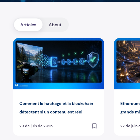
Articles
About
Comment le hachage et la blockchain détectent si un c
Ethereum pr
Comment le hachage et la blockchain
Ethereum 
détectent si un contenu est réel
grande mis
arrive fin
29 de juin de 2026
22 de juin