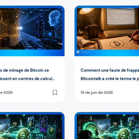
tcoin a résolu
de minage de Bitcoin se reconvertissent en centres de calcul po
Comment une faute de frappe
s de minage de Bitcoin se
Comment une faute de frappe
issent en centres de calcul
Bitcointalk a créé le terme le 
lligence artificielle
célèbre des cryptomonnaies
 de 2026
19 de juin de 2026
u'Enjin Coin (ENJ) : la crypto des jeux vidéo et des NFT
Qu'est-ce qu'Enjin Coin (ENJ