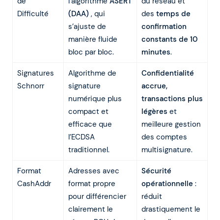
de
l’algorithme
ASERT
du réseau et
Difficulté
(DAA)
, qui
des
temps de
s’ajuste de
confirmation
manière fluide
constants de 10
bloc par bloc.
minutes
.
Signatures
Algorithme de
Confidentialité
Schnorr
signature
accrue,
numérique plus
transactions plus
compact et
légères
et
efficace que
meilleure gestion
l’ECDSA
des comptes
traditionnel.
multisignature.
Format
Adresses avec
Sécurité
CashAddr
format propre
opérationnelle
:
pour différencier
réduit
clairement le
drastiquement le