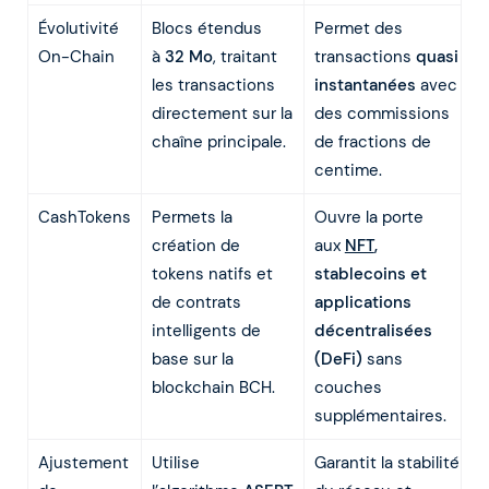
Évolutivité
Blocs étendus
Permet des
On-Chain
à
32 Mo
, traitant
transactions
quasi
les transactions
instantanées
avec
directement sur la
des commissions
chaîne principale.
de fractions de
centime.
CashTokens
Permets la
Ouvre la porte
création de
aux
NFT
,
tokens natifs et
stablecoins et
de contrats
applications
intelligents de
décentralisées
base sur la
(DeFi)
sans
blockchain BCH.
couches
supplémentaires.
Ajustement
Utilise
Garantit la stabilité