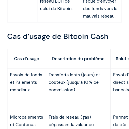
réseau BCH de
risque d’envoyer
celui de Bitcoin.
des fonds vers le
mauvais réseau.
Cas d’usage de Bitcoin Cash
Description du problème
Soluti
Cas d’usage
Envois de fonds
Transferts lents (jours) et
Envoi d’
et Paiements
coûteux (jusqu’à 10 % de
direct 
mondiaux
commission).
bancair
Micropaiements
Frais de réseau (gas)
Permet 
et Contenus
dépassant la valeur du
de très