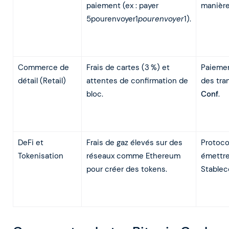
paiement (ex : payer
manièr
5pourenvoyer1
pourenvoyer
1).
Commerce de
Frais de cartes (3 %) et
Paiemen
détail (Retail)
attentes de confirmation de
des tra
bloc.
Conf
.
DeFi et
Frais de gaz élevés sur des
Protoc
Tokenisation
réseaux comme Ethereum
émettre
pour créer des tokens.
Stablec