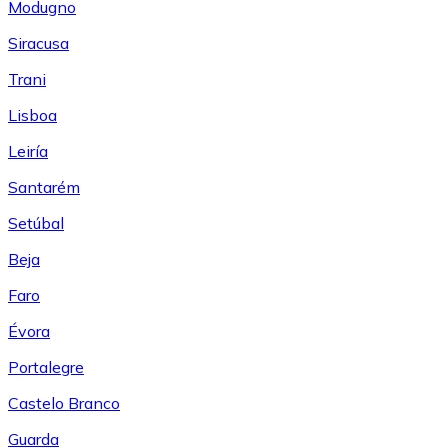
Modugno
Siracusa
Trani
Lisboa
Leiría
Santarém
Setúbal
Beja
Faro
Évora
Portalegre
Castelo Branco
Guarda