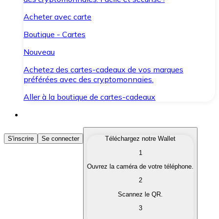
Acheter avec carte
Boutique - Cartes
Nouveau
Achetez des cartes-cadeaux de vos marques
préférées avec des cryptomonnaies.
Aller à la boutique de cartes-cadeaux
Acheter des Cryptomonnaies
S'inscrire
Se connecter
Téléchargez notre Wallet
1
Achetez les cryptomonnaies qui vous intéressent rapid
Ouvrez la caméra de votre téléphone.
Vendre des Cryptomonnaies
2
Convertissez vos cryptomonnaies en monnaie fiduciair
Scannez le QR.
3
Échanger (Swap)