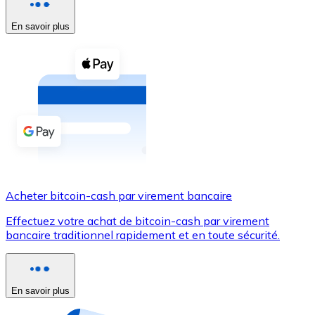
Voir toutes
En savoir plus
Coupons crypto
Achetez des cryptomonnaies en espèces et d'autres m
Acheter avec espèces
Virement SEPA
Ajoutez des fonds à votre compte Bitnovo ou effectuez 
Acheter avec virement bancaire
Acheter bitcoin-cash par virement bancaire
Carte de crédit / débit
Effectuez votre achat de bitcoin-cash par virement
Utilisez les cartes Visa et Mastercard pour acheter des
bancaire traditionnel rapidement et en toute sécurité.
Acheter avec carte
Boutique - Cartes
En savoir plus
Nouveau