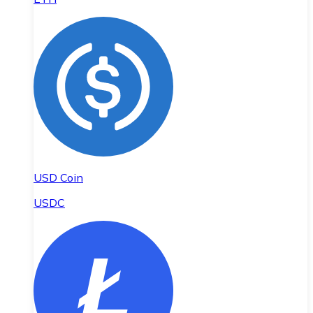
USD Coin
USDC