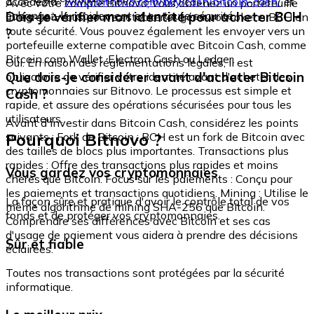
accédez à :
www.bitnovo.com/buy/cash/bitcoin-cash/
et
Avec votre compte Bitnovo, vous obtenez un portefeuille
échangez-le rapidement et en toute sécurité.
Dois-je vérifier mon identité pour acheter BCH
intégré où vous pouvez stocker et gérer vos tokens BCH en
toute sécurité. Vous pouvez également les envoyer vers un
?
portefeuille externe compatible avec Bitcoin Cash, comme
Bitcoin.com Wallet, Electron Cash ou Ledger.
Oui. En raison des réglementations légales, il est
Que dois-je considérer avant d'acheter Bitcoin
obligatoire de vérifier votre identité avant d'acheter des
cryptomonnaies sur Bitnovo. Le processus est simple et
Cash ?
rapide, et assure des opérations sécurisées pour tous les
utilisateurs.
Avant d'investir dans Bitcoin Cash, considérez les points
Pourquoi Bitnovo ?
suivants : Fork de Bitcoin : BCH est un fork de Bitcoin avec
des tailles de blocs plus importantes. Transactions plus
rapides : Offre des transactions plus rapides et moins
Vous gardez vos cryptomonnaies
chères que Bitcoin. Focus sur les paiements : Conçu pour
les paiements et transactions quotidiens. Mining : Utilise le
La façon sûre et pratique d'avoir le contrôle total de vos
même algorithme de mining SHA-256 que Bitcoin.
fonds et de protéger vos cryptomonnaies.
Comprendre ses différences avec Bitcoin et ses cas
d'usage de paiement vous aidera à prendre des décisions
Sûr et fiable
éclairées.
Toutes nos transactions sont protégées par la sécurité
informatique.