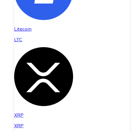
Litecoin
LTC
XRP
XRP