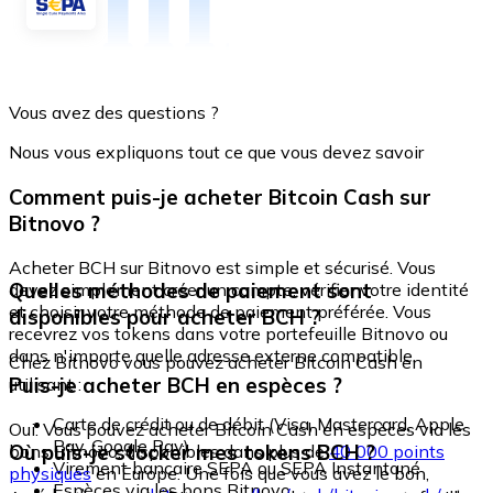
Vous avez des questions ?
Nous vous expliquons tout ce que vous devez savoir
Comment puis-je acheter Bitcoin Cash sur
Bitnovo ?
Acheter BCH sur Bitnovo est simple et sécurisé. Vous
Quelles méthodes de paiement sont
devez simplement créer un compte, vérifier votre identité
et choisir votre méthode de paiement préférée. Vous
disponibles pour acheter BCH ?
recevrez vos tokens dans votre portefeuille Bitnovo ou
dans n'importe quelle adresse externe compatible.
Chez Bitnovo vous pouvez acheter Bitcoin Cash en
Puis-je acheter BCH en espèces ?
utilisant :
Carte de crédit ou de débit (Visa, Mastercard, Apple
Oui. Vous pouvez acheter Bitcoin Cash en espèces via les
Pay, Google Pay)
Où puis-je stocker mes tokens BCH ?
bons Bitnovo, disponibles dans plus de
40 000 points
Virement bancaire SEPA ou SEPA Instantané
physiques
en Europe. Une fois que vous avez le bon,
Espèces via les bons Bitnovo