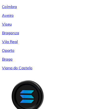
Coímbra
Aveiro
Viseu
Braganza
Vila Real
Oporto
Braga
Viana do Castelo