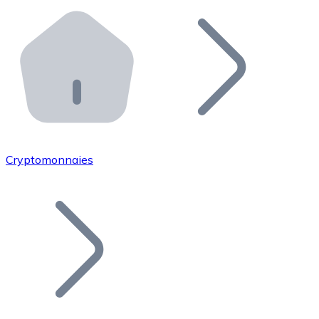
Effectuez des opérations de plus grande envergure. O
Distributeurs automatiques Bitnovo
Intégrez un ATM Bitnovo dans votre entreprise et per
API Bitnovo
Intégrez notre API dans votre écosystème.
Devenir Distributeur
Rejoignez notre réseau de distributeurs et commercialis
Cryptomonnaies
Lister un Token
Ajoutez le token de votre projet à notre service d'acha