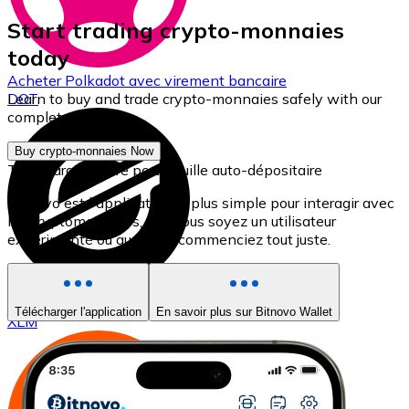
Start trading crypto-monnaies
today
Acheter
Polkadot
avec virement bancaire
Learn to buy and trade crypto-monnaies safely with our
DOT
complete guide.
Buy crypto-monnaies Now
Téléchargez notre portefeuille auto-dépositaire
Bitnovo est l'application la plus simple pour interagir avec
les cryptomonnaies, que vous soyez un utilisateur
expérimenté ou que vous commenciez tout juste.
Acheter
Stellar
avec virement bancaire
Télécharger l'application
En savoir plus sur Bitnovo Wallet
XLM