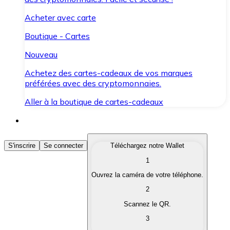
Acheter avec carte
Boutique - Cartes
Nouveau
Achetez des cartes-cadeaux de vos marques
préférées avec des cryptomonnaies.
Aller à la boutique de cartes-cadeaux
Acheter des Cryptomonnaies
S'inscrire
Se connecter
Téléchargez notre Wallet
1
Achetez les cryptomonnaies qui vous intéressent rapid
Ouvrez la caméra de votre téléphone.
Vendre des Cryptomonnaies
2
Convertissez vos cryptomonnaies en monnaie fiduciair
Scannez le QR.
3
Échanger (Swap)