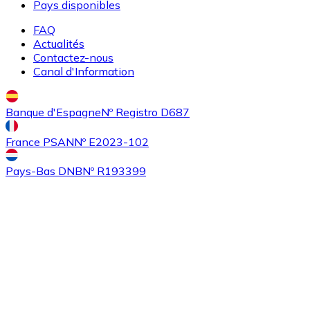
Pays disponibles
FAQ
Actualités
Contactez-nous
Canal d'Information
Banque d'Espagne
Nº Registro D687
Acheter
Ethereum Classic
avec virement bancaire
ETC
France PSAN
Nº E2023-102
Pays-Bas DNB
Nº R193399
Acheter
Algorand
avec virement bancaire
ALGO