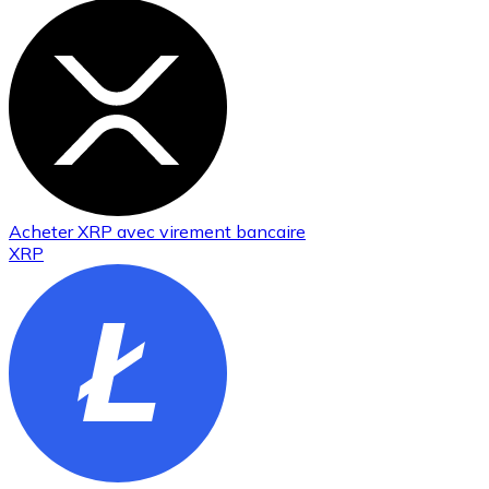
Acheter
XRP
avec virement bancaire
XRP