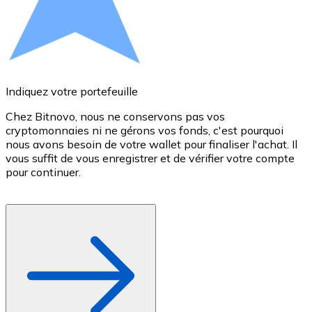
Voir toutes
Coupons crypto
Achetez des cryptomonnaies en espèces et d'autres m
Indiquez votre portefeuille
Acheter avec espèces
Chez Bitnovo, nous ne conservons pas vos
Virement SEPA
cryptomonnaies ni ne gérons vos fonds, c'est pourquoi
d
nous avons besoin de votre wallet pour finaliser l'achat. Il
a
Ajoutez des fonds à votre compte Bitnovo ou effectuez 
vous suffit de vous enregistrer et de vérifier votre compte
d
pour continuer.
c
Acheter avec virement bancaire
p
Carte de crédit / débit
Utilisez les cartes Visa et Mastercard pour acheter des
Acheter avec carte
Boutique - Cartes
Nouveau