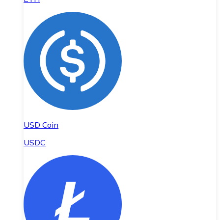
USD Coin
USDC