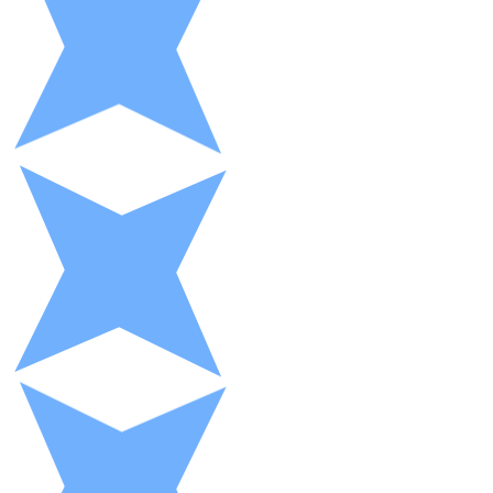
Litecoin
LTC
XRP
XRP