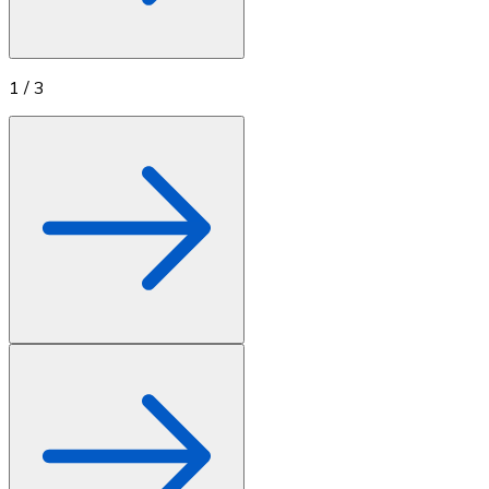
Achetez des cartes-cadeaux de vos marques préférées
Aller à la boutique de cartes-cadeaux
1
/
3