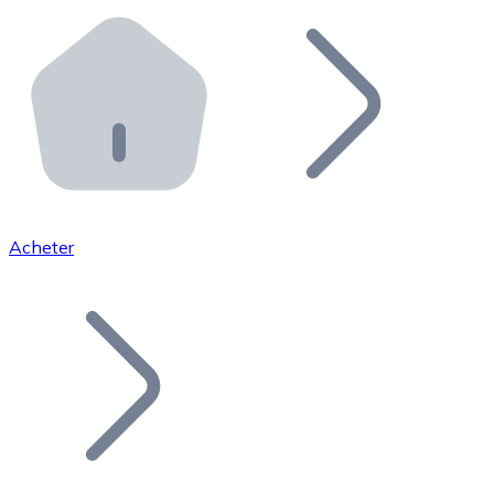
Effectuez des opérations de plus grande envergure. O
Distributeurs automatiques Bitnovo
Intégrez un ATM Bitnovo dans votre entreprise et per
API Bitnovo
Intégrez notre API dans votre écosystème.
Devenir Distributeur
Rejoignez notre réseau de distributeurs et commercialis
Acheter
Lister un Token
Ajoutez le token de votre projet à notre service d'acha