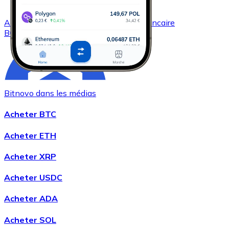
Acheter
Bitcoin Cash
avec virement bancaire
BCH
Bitnovo dans les médias
Acheter BTC
Acheter ETH
Acheter
Chainlink
avec virement bancaire
Acheter XRP
LINK
Acheter USDC
Acheter ADA
Acheter SOL