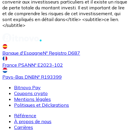
convenir aux investisseurs particuliers et il existe un risque
de perte totale du montant investi. Il est important de lire
et de comprendre les risques de cet investissement, qui
sont expliqués en détail dans</title> <subtitle>ce lien.
</subtitle>
Acheter
Shiba Inu
avec virement bancaire
SHIB
Banque d'Espagne
Nº Registro D687
France PSAN
Nº E2023-102
Pays-Bas DNB
Nº R193399
Bitnovo Pay
Coupons crypto
Mentions légales
Politiques et Déclarations
Acheter
Uniswap
avec virement bancaire
UNI
Référence
À propos de nous
Carrières