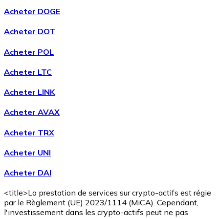
Acheter DOGE
Acheter DOT
Acheter
Wrapped Bitcoin
avec virement bancaire
WBTC
Acheter POL
Acheter LTC
Acheter LINK
Acheter AVAX
Acheter TRX
Acheter UNI
Acheter
Avalanche
avec virement bancaire
AVAX
Acheter DAI
<title>La prestation de services sur crypto-actifs est régie
par le Règlement (UE) 2023/1114 (MiCA). Cependant,
l'investissement dans les crypto-actifs peut ne pas