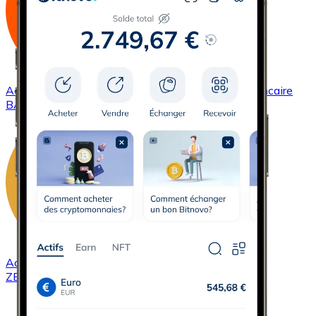
Acheter
Basic Attention Token
avec virement bancaire
BAT
Acheter
ZCash
avec virement bancaire
ZEC