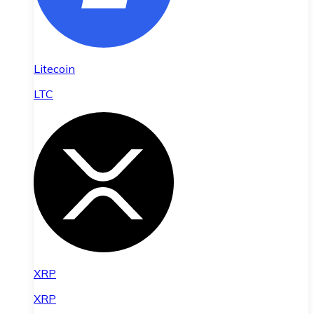
Litecoin
LTC
XRP
XRP