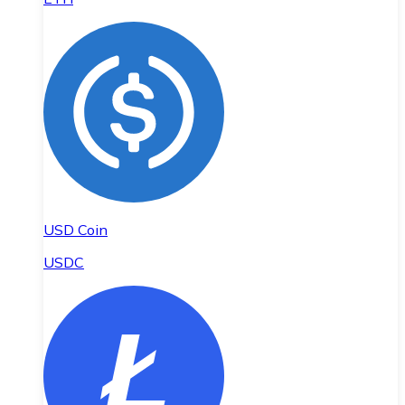
USD Coin
USDC