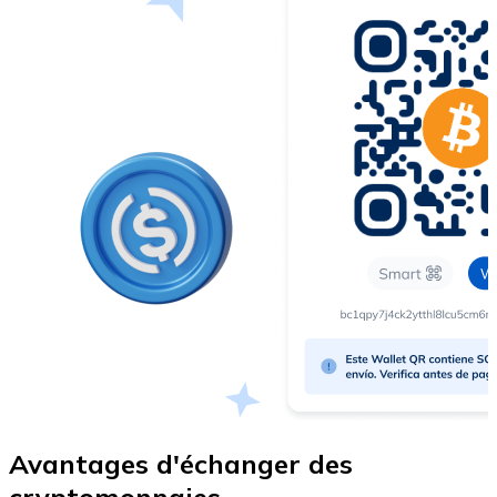
Voir toutes
Coupons crypto
Achetez des cryptomonnaies en espèces et d'autres m
Acheter avec espèces
Virement SEPA
Ajoutez des fonds à votre compte Bitnovo ou effectuez 
Acheter avec virement bancaire
Carte de crédit / débit
Utilisez les cartes Visa et Mastercard pour acheter des
Acheter avec carte
Boutique - Cartes
Avantages d'échanger des
Nouveau
cryptomonnaies