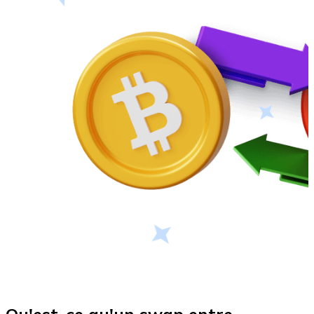
USD Coin
USDC