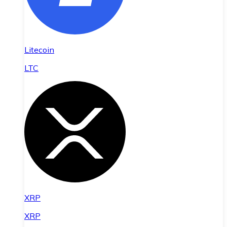
Litecoin
LTC
XRP
XRP