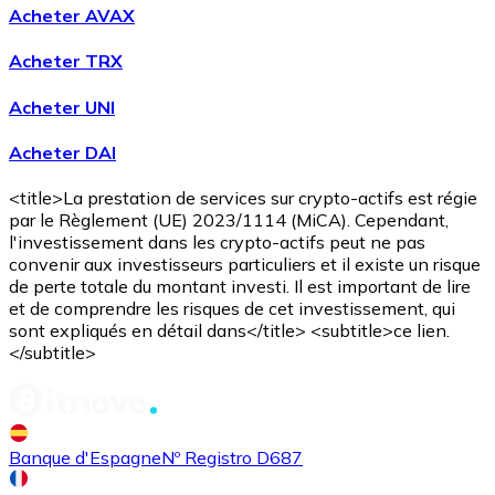
Acheter AVAX
Acheter TRX
Ethereum à Cardano
Acheter UNI
ETH / ADA
Acheter DAI
<title>La prestation de services sur crypto-actifs est régie
par le Règlement (UE) 2023/1114 (MiCA). Cependant,
l'investissement dans les crypto-actifs peut ne pas
convenir aux investisseurs particuliers et il existe un risque
de perte totale du montant investi. Il est important de lire
et de comprendre les risques de cet investissement, qui
sont expliqués en détail dans</title> <subtitle>ce lien.
</subtitle>
Ethereum à Chainlink
ETH / LINK
Banque d'Espagne
Nº Registro D687