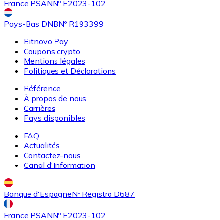
France PSAN
Nº E2023-102
Pays-Bas DNB
Nº R193399
Bitnovo Pay
Coupons crypto
Mentions légales
Politiques et Déclarations
Référence
À propos de nous
Ethereum à Dash
Carrières
Pays disponibles
ETH / DASH
FAQ
Actualités
Contactez-nous
Canal d'Information
Banque d'Espagne
Nº Registro D687
France PSAN
Nº E2023-102