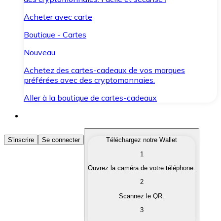
Acheter avec carte
Boutique - Cartes
Nouveau
Achetez des cartes-cadeaux de vos marques
préférées avec des cryptomonnaies.
Aller à la boutique de cartes-cadeaux
Acheter des Cryptomonnaies
S'inscrire
Se connecter
Téléchargez notre Wallet
1
Achetez les cryptomonnaies qui vous intéressent rapid
Ouvrez la caméra de votre téléphone.
Vendre des Cryptomonnaies
2
Convertissez vos cryptomonnaies en monnaie fiduciair
Scannez le QR.
3
Échanger (Swap)