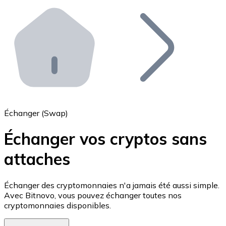
Effectuez des opérations de plus grande envergure. O
Distributeurs automatiques Bitnovo
Intégrez un ATM Bitnovo dans votre entreprise et per
API Bitnovo
Intégrez notre API dans votre écosystème.
Devenir Distributeur
Rejoignez notre réseau de distributeurs et commercialis
Échanger (Swap)
Lister un Token
Échanger vos cryptos sans
Ajoutez le token de votre projet à notre service d'acha
attaches
Échanger des cryptomonnaies n'a jamais été aussi simple.
Avec Bitnovo, vous pouvez échanger toutes nos
cryptomonnaies disponibles.