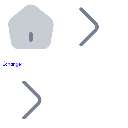
Effectuez des opérations de plus grande envergure. O
Distributeurs automatiques Bitnovo
Intégrez un ATM Bitnovo dans votre entreprise et per
API Bitnovo
Intégrez notre API dans votre écosystème.
Devenir Distributeur
Rejoignez notre réseau de distributeurs et commercialis
Échanger
Lister un Token
Ajoutez le token de votre projet à notre service d'acha