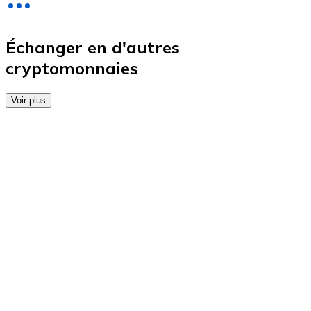
Achetez des cartes-cadeaux de vos marques préférées
Aller à la boutique de cartes-cadeaux
Échanger en d'autres
cryptomonnaies
Voir plus