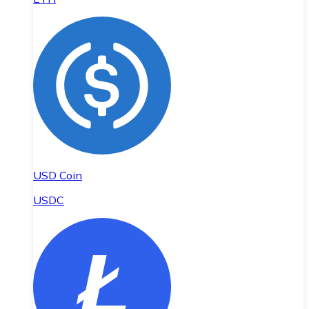
USD Coin
USDC