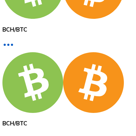
Voir toutes
Coupons crypto
BCH
/
BTC
Achetez des cryptomonnaies en espèces et d'autres m
Acheter avec espèces
Virement SEPA
Ajoutez des fonds à votre compte Bitnovo ou effectuez 
Acheter avec virement bancaire
Carte de crédit / débit
Utilisez les cartes Visa et Mastercard pour acheter des
Acheter avec carte
Boutique - Cartes
BCH
/
BTC
Nouveau