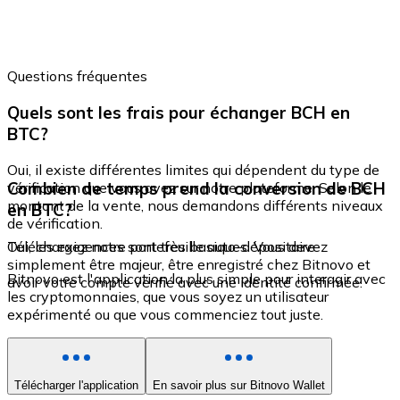
Questions fréquentes
Quels sont les frais pour échanger BCH en
BTC?
Oui, il existe différentes limites qui dépendent du type de
Combien de temps prend la conversion de BCH
vérification que vous avez sur notre plateforme. Selon le
montant de la vente, nous demandons différents niveaux
en BTC?
de vérification.
Oui, les exigences sont très basiques. Vous devez
Téléchargez notre portefeuille auto-dépositaire
simplement être majeur, être enregistré chez Bitnovo et
Bitnovo est l'application la plus simple pour interagir avec
avoir votre compte vérifié avec une identité confirmée.
les cryptomonnaies, que vous soyez un utilisateur
expérimenté ou que vous commenciez tout juste.
Télécharger l'application
En savoir plus sur Bitnovo Wallet