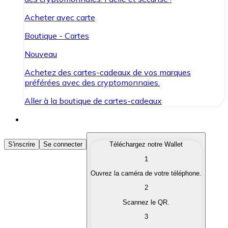
Acheter avec carte
Boutique - Cartes
Nouveau
Achetez des cartes-cadeaux de vos marques
préférées avec des cryptomonnaies.
Aller à la boutique de cartes-cadeaux
Acheter des Cryptomonnaies
S'inscrire
Se connecter
Téléchargez notre Wallet
1
Achetez les cryptomonnaies qui vous intéressent rapid
Ouvrez la caméra de votre téléphone.
Vendre des Cryptomonnaies
2
Convertissez vos cryptomonnaies en monnaie fiduciair
Scannez le QR.
3
Échanger (Swap)