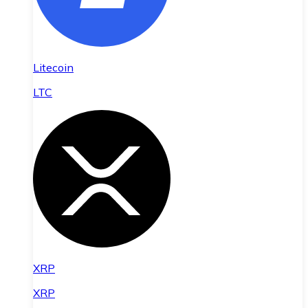
Litecoin
LTC
XRP
XRP