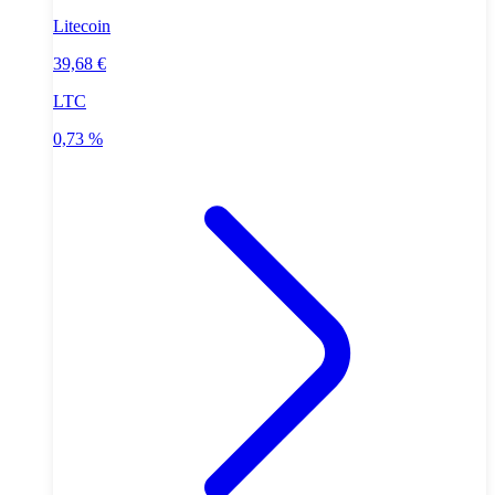
Litecoin
39,68 €
LTC
0,73 %