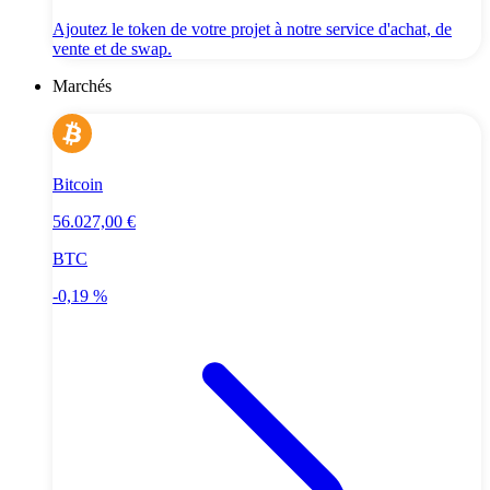
Ajoutez le token de votre projet à notre service d'achat, de
vente et de swap.
Marchés
Bitcoin
56.027,00 €
BTC
-0,19 %