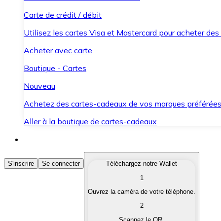
Carte de crédit / débit
Utilisez les cartes Visa et Mastercard pour acheter des
Acheter avec carte
Boutique - Cartes
Nouveau
Achetez des cartes-cadeaux de vos marques préférée
Aller à la boutique de cartes-cadeaux
Acheter des Cryptomonnaies
S'inscrire
Se connecter
Téléchargez notre Wallet
1
Achetez les cryptomonnaies qui vous intéressent rapid
Ouvrez la caméra de votre téléphone.
Vendre des Cryptomonnaies
2
Convertissez vos cryptomonnaies en monnaie fiduciair
Scannez le QR.