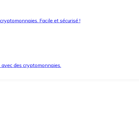
 cryptomonnaies. Facile et sécurisé !
s avec des cryptomonnaies.
ement et en toute sécurité.
e lorsque vous en avez besoin.