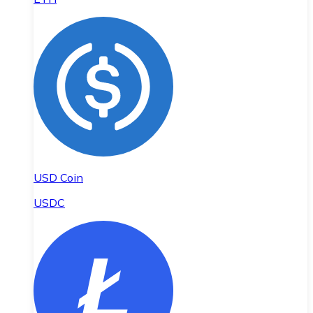
USD Coin
USDC