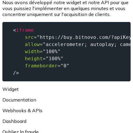
Nous avons développé notre widget et notre API pour que
vous puissiez l'implémenter en quelques minutes et vous
concentrer uniquement sur l'acquisition de clients.
Litecoin
  <
iframe
LTC
      src
=
"
https://buy.bitnovo.com/?apiKey
      allow
=
"
accelerometer; autoplay; came
      width
=
"
100%
"
      height
=
"
100%
"
      frameborder
=
"
0
"
  />
Widget
Documentation
XRP
Webhooks & APIs
XRP
Dashboard
Oubliez la fraude.