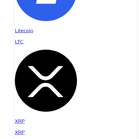
Litecoin
LTC
XRP
XRP