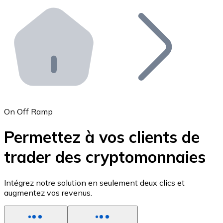
Effectuez des opérations de plus grande envergure. O
Distributeurs automatiques Bitnovo
Intégrez un ATM Bitnovo dans votre entreprise et per
API Bitnovo
Intégrez notre API dans votre écosystème.
Devenir Distributeur
Rejoignez notre réseau de distributeurs et commercialis
On Off Ramp
Lister un Token
Permettez à vos clients de
Ajoutez le token de votre projet à notre service d'acha
trader des cryptomonnaies
Intégrez notre solution en seulement deux clics et
augmentez vos revenus.