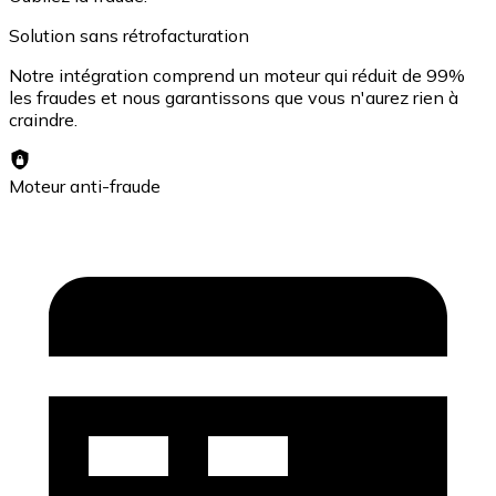
Solution sans rétrofacturation
Voir toutes
Notre intégration comprend un moteur qui réduit de 99%
Coupons crypto
les fraudes et nous garantissons que vous n'aurez rien à
craindre.
Achetez des cryptomonnaies en espèces et d'autres m
Acheter avec espèces
Moteur anti-fraude
Virement SEPA
Ajoutez des fonds à votre compte Bitnovo ou effectuez 
Acheter avec virement bancaire
Carte de crédit / débit
Utilisez les cartes Visa et Mastercard pour acheter des
Acheter avec carte
Boutique - Cartes
Nouveau