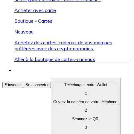
Acheter avec carte
Boutique - Cartes
Nouveau
Achetez des cartes-cadeaux de vos marques
préférées avec des cryptomonnaies.
Aller à la boutique de cartes-cadeaux
Acheter des Cryptomonnaies
S'inscrire
Se connecter
Téléchargez notre Wallet
1
Achetez les cryptomonnaies qui vous intéressent rapid
Ouvrez la caméra de votre téléphone.
Vendre des Cryptomonnaies
2
Convertissez vos cryptomonnaies en monnaie fiduciair
Scannez le QR.
3
Échanger (Swap)