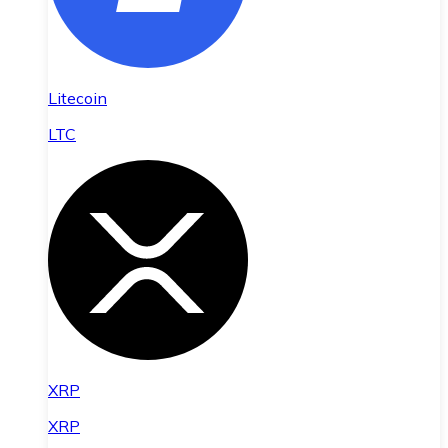
Litecoin
LTC
XRP
XRP