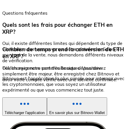
Questions fréquentes
Quels sont les frais pour échanger ETH en
XRP?
Oui, il existe différentes limites qui dépendent du type de
Combien de temps prend la conversion de ETH
vérification que vous avez sur notre plateforme. Selon le
montant de la vente, nous demandons différents niveaux
en XRP?
de vérification.
Oui, les exigences sont très basiques. Vous devez
Téléchargez notre portefeuille auto-dépositaire
simplement être majeur, être enregistré chez Bitnovo et
Bitnovo est l'application la plus simple pour interagir avec
avoir votre compte vérifié avec une identité confirmée.
les cryptomonnaies, que vous soyez un utilisateur
expérimenté ou que vous commenciez tout juste.
Télécharger l'application
En savoir plus sur Bitnovo Wallet