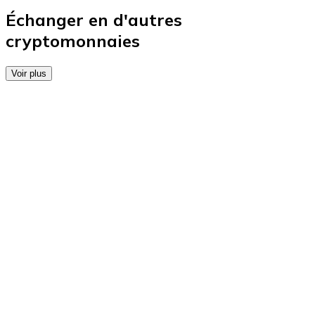
Achetez des cartes-cadeaux de vos marques préférées
Échanger en d'autres
cryptomonnaies
Aller à la boutique de cartes-cadeaux
Voir plus