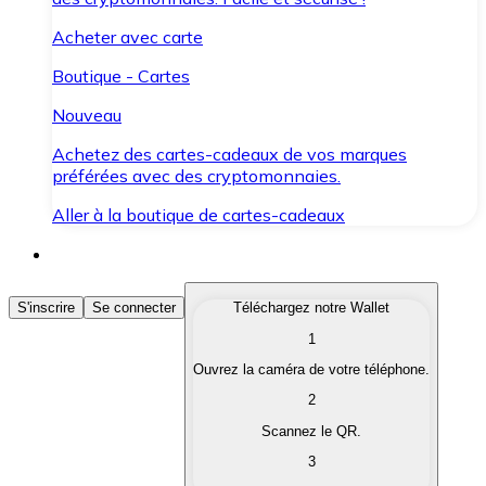
Acheter avec carte
Boutique - Cartes
Nouveau
Achetez des cartes-cadeaux de vos marques
préférées avec des cryptomonnaies.
Aller à la boutique de cartes-cadeaux
Acheter des Cryptomonnaies
S'inscrire
Se connecter
Téléchargez notre Wallet
1
Achetez les cryptomonnaies qui vous intéressent rapid
Ouvrez la caméra de votre téléphone.
Vendre des Cryptomonnaies
2
Convertissez vos cryptomonnaies en monnaie fiduciair
Scannez le QR.
3
Échanger (Swap)