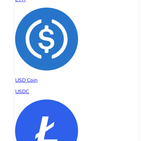
USD Coin
USDC