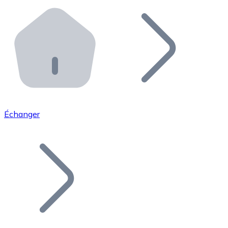
Effectuez des opérations de plus grande envergure. O
Distributeurs automatiques Bitnovo
Intégrez un ATM Bitnovo dans votre entreprise et per
API Bitnovo
Intégrez notre API dans votre écosystème.
Devenir Distributeur
Rejoignez notre réseau de distributeurs et commercialis
Échanger
Lister un Token
Ajoutez le token de votre projet à notre service d'acha