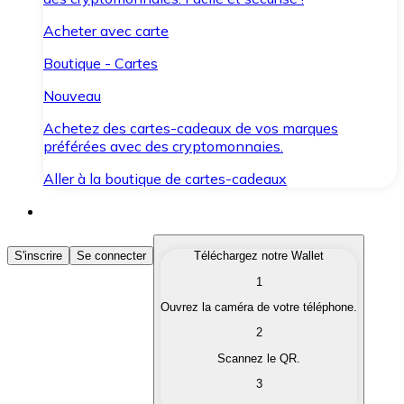
Acheter avec carte
Boutique - Cartes
Nouveau
Achetez des cartes-cadeaux de vos marques
préférées avec des cryptomonnaies.
Aller à la boutique de cartes-cadeaux
Acheter des Cryptomonnaies
S'inscrire
Se connecter
Téléchargez notre Wallet
1
Achetez les cryptomonnaies qui vous intéressent rapid
Ouvrez la caméra de votre téléphone.
Vendre des Cryptomonnaies
2
Convertissez vos cryptomonnaies en monnaie fiduciair
Scannez le QR.
3
Échanger (Swap)