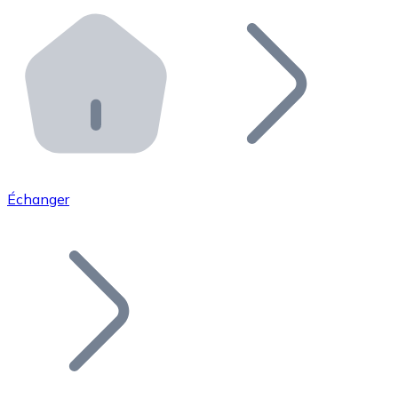
Effectuez des opérations de plus grande envergure. O
Distributeurs automatiques Bitnovo
Intégrez un ATM Bitnovo dans votre entreprise et per
API Bitnovo
Intégrez notre API dans votre écosystème.
Devenir Distributeur
Rejoignez notre réseau de distributeurs et commercialis
Échanger
Lister un Token
Ajoutez le token de votre projet à notre service d'acha