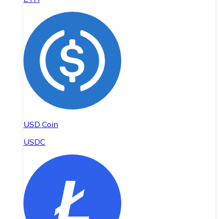
USD Coin
USDC