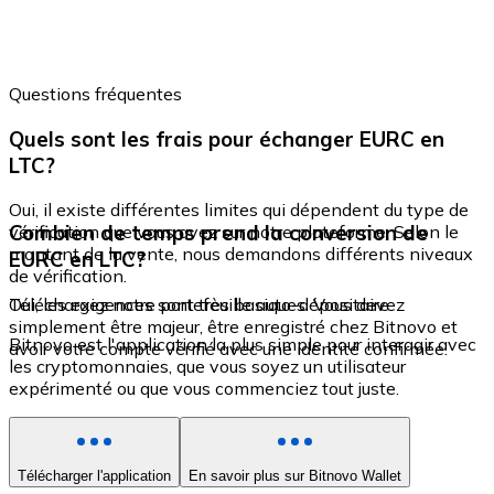
Questions fréquentes
Quels sont les frais pour échanger EURC en
LTC?
Oui, il existe différentes limites qui dépendent du type de
Combien de temps prend la conversion de
vérification que vous avez sur notre plateforme. Selon le
montant de la vente, nous demandons différents niveaux
EURC en LTC?
de vérification.
Oui, les exigences sont très basiques. Vous devez
Téléchargez notre portefeuille auto-dépositaire
simplement être majeur, être enregistré chez Bitnovo et
Bitnovo est l'application la plus simple pour interagir avec
avoir votre compte vérifié avec une identité confirmée.
les cryptomonnaies, que vous soyez un utilisateur
expérimenté ou que vous commenciez tout juste.
Télécharger l'application
En savoir plus sur Bitnovo Wallet