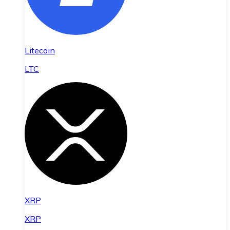
Litecoin
LTC
XRP
XRP