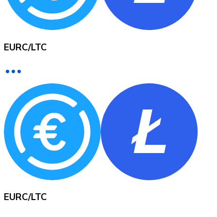
Voir toutes
Coupons crypto
EURC
/
LTC
Achetez des cryptomonnaies en espèces et d'autres m
Acheter avec espèces
Virement SEPA
Ajoutez des fonds à votre compte Bitnovo ou effectuez 
Acheter avec virement bancaire
Carte de crédit / débit
Utilisez les cartes Visa et Mastercard pour acheter des
Acheter avec carte
Boutique - Cartes
EURC
/
LTC
Nouveau