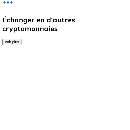
Achetez des cartes-cadeaux de vos marques préférées
Aller à la boutique de cartes-cadeaux
Échanger en d'autres
cryptomonnaies
Voir plus