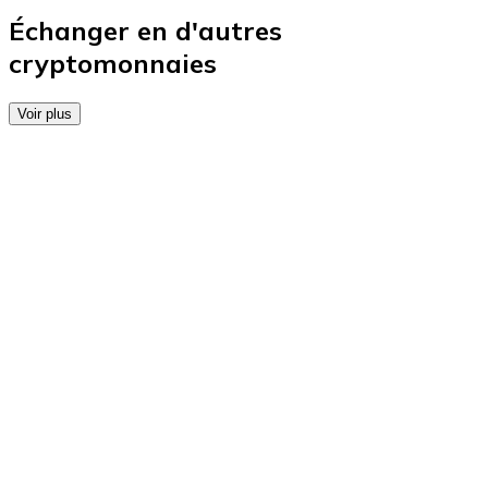
Achetez des cartes-cadeaux de vos marques préférées
Échanger en d'autres
cryptomonnaies
Aller à la boutique de cartes-cadeaux
Voir plus