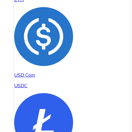
USD Coin
USDC