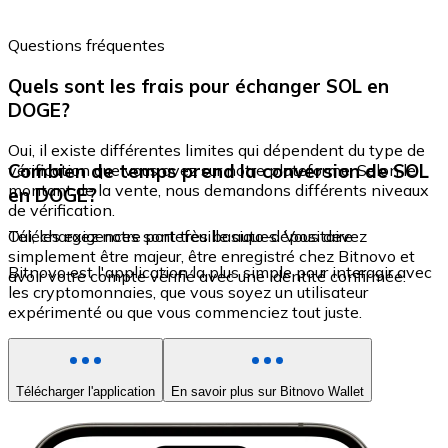
Questions fréquentes
Quels sont les frais pour échanger SOL en
DOGE?
Oui, il existe différentes limites qui dépendent du type de
Combien de temps prend la conversion de SOL
vérification que vous avez sur notre plateforme. Selon le
montant de la vente, nous demandons différents niveaux
en DOGE?
de vérification.
Oui, les exigences sont très basiques. Vous devez
Téléchargez notre portefeuille auto-dépositaire
simplement être majeur, être enregistré chez Bitnovo et
Bitnovo est l'application la plus simple pour interagir avec
avoir votre compte vérifié avec une identité confirmée.
les cryptomonnaies, que vous soyez un utilisateur
expérimenté ou que vous commenciez tout juste.
Télécharger l'application
En savoir plus sur Bitnovo Wallet