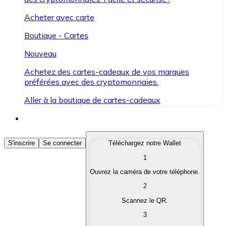
Acheter avec carte
Boutique - Cartes
Nouveau
Achetez des cartes-cadeaux de vos marques
préférées avec des cryptomonnaies.
Aller à la boutique de cartes-cadeaux
Acheter des Cryptomonnaies
S'inscrire
Se connecter
Téléchargez notre Wallet
1
Achetez les cryptomonnaies qui vous intéressent rapid
Ouvrez la caméra de votre téléphone.
Vendre des Cryptomonnaies
2
Convertissez vos cryptomonnaies en monnaie fiduciair
Scannez le QR.
3
Échanger (Swap)