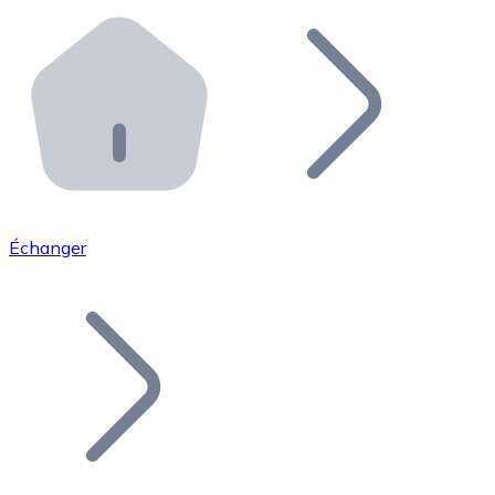
Effectuez des opérations de plus grande envergure. O
Distributeurs automatiques Bitnovo
Intégrez un ATM Bitnovo dans votre entreprise et per
API Bitnovo
Intégrez notre API dans votre écosystème.
Devenir Distributeur
Rejoignez notre réseau de distributeurs et commercialis
Échanger
Lister un Token
Ajoutez le token de votre projet à notre service d'acha