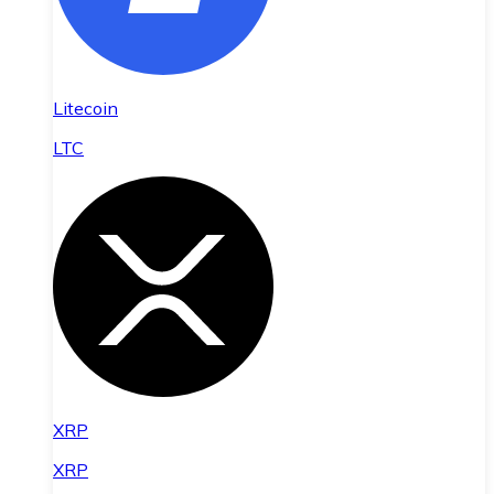
Litecoin
LTC
XRP
XRP