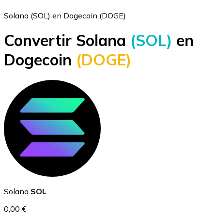
Solana (SOL) en Dogecoin (DOGE)
Convertir Solana
(SOL)
en
Bitcoin
Dogecoin
(DOGE)
BTC
Ethereum
Solana
SOL
ETH
0,00 €