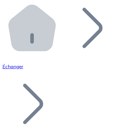
Effectuez des opérations de plus grande envergure. O
Distributeurs automatiques Bitnovo
Intégrez un ATM Bitnovo dans votre entreprise et per
API Bitnovo
Intégrez notre API dans votre écosystème.
Devenir Distributeur
Rejoignez notre réseau de distributeurs et commercialis
Échanger
Lister un Token
Ajoutez le token de votre projet à notre service d'acha