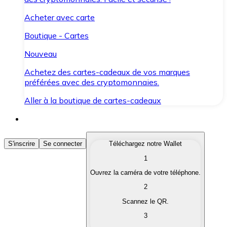
Acheter avec carte
Boutique - Cartes
Nouveau
Achetez des cartes-cadeaux de vos marques
préférées avec des cryptomonnaies.
Aller à la boutique de cartes-cadeaux
Acheter des Cryptomonnaies
S'inscrire
Se connecter
Téléchargez notre Wallet
1
Achetez les cryptomonnaies qui vous intéressent rapid
Ouvrez la caméra de votre téléphone.
Vendre des Cryptomonnaies
2
Convertissez vos cryptomonnaies en monnaie fiduciair
Scannez le QR.
3
Échanger (Swap)