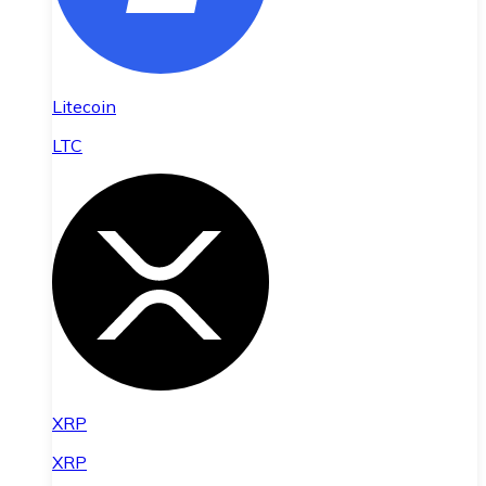
Litecoin
LTC
XRP
XRP