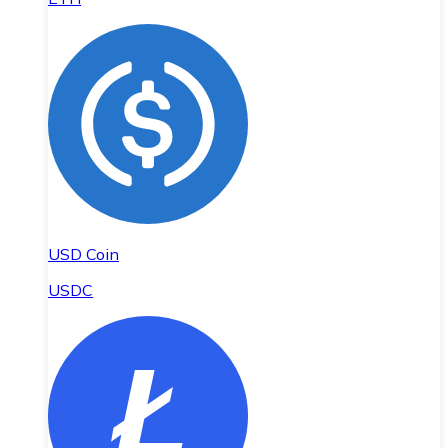
USD Coin
USDC