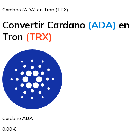
Cardano (ADA) en Tron (TRX)
Convertir Cardano
(ADA)
en
Bitcoin
Tron
(TRX)
BTC
Ethereum
Cardano
ADA
ETH
0,00 €