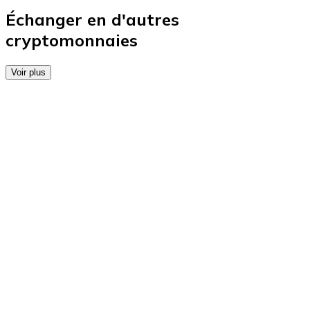
Achetez des cartes-cadeaux de vos marques préférées
Échanger en d'autres
cryptomonnaies
Aller à la boutique de cartes-cadeaux
Voir plus