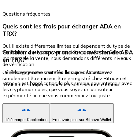
Questions fréquentes
Quels sont les frais pour échanger ADA en
TRX?
Oui, il existe différentes limites qui dépendent du type de
Combien de temps prend la conversion de ADA
vérification que vous avez sur notre plateforme. Selon le
montant de la vente, nous demandons différents niveaux
en TRX?
de vérification.
Oui, les exigences sont très basiques. Vous devez
Téléchargez notre portefeuille auto-dépositaire
simplement être majeur, être enregistré chez Bitnovo et
Bitnovo est l'application la plus simple pour interagir avec
avoir votre compte vérifié avec une identité confirmée.
les cryptomonnaies, que vous soyez un utilisateur
expérimenté ou que vous commenciez tout juste.
Télécharger l'application
En savoir plus sur Bitnovo Wallet