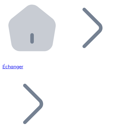
Effectuez des opérations de plus grande envergure. O
Distributeurs automatiques Bitnovo
Intégrez un ATM Bitnovo dans votre entreprise et per
API Bitnovo
Intégrez notre API dans votre écosystème.
Devenir Distributeur
Rejoignez notre réseau de distributeurs et commercialis
Échanger
Lister un Token
Ajoutez le token de votre projet à notre service d'acha