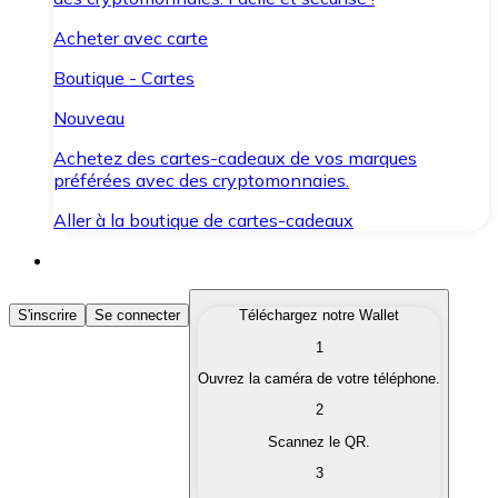
Acheter avec carte
Boutique - Cartes
Nouveau
Achetez des cartes-cadeaux de vos marques
préférées avec des cryptomonnaies.
Aller à la boutique de cartes-cadeaux
Acheter des Cryptomonnaies
S'inscrire
Se connecter
Téléchargez notre Wallet
1
Achetez les cryptomonnaies qui vous intéressent rapid
Ouvrez la caméra de votre téléphone.
Vendre des Cryptomonnaies
2
Convertissez vos cryptomonnaies en monnaie fiduciair
Scannez le QR.
3
Échanger (Swap)