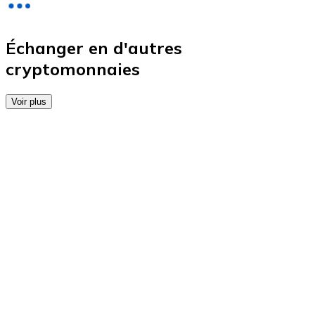
Achetez des cartes-cadeaux de vos marques préférées
Aller à la boutique de cartes-cadeaux
Échanger en d'autres
cryptomonnaies
Voir plus