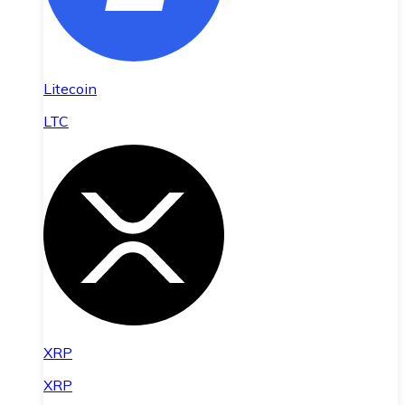
Litecoin
LTC
XRP
XRP