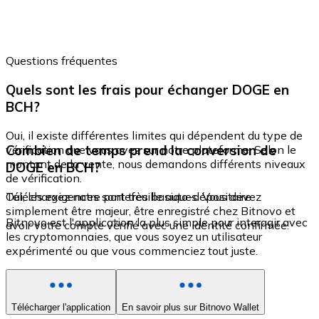
Questions fréquentes
Quels sont les frais pour échanger DOGE en
BCH?
Oui, il existe différentes limites qui dépendent du type de
Combien de temps prend la conversion de
vérification que vous avez sur notre plateforme. Selon le
montant de la vente, nous demandons différents niveaux
DOGE en BCH?
de vérification.
Oui, les exigences sont très basiques. Vous devez
Téléchargez notre portefeuille auto-dépositaire
simplement être majeur, être enregistré chez Bitnovo et
Bitnovo est l'application la plus simple pour interagir avec
avoir votre compte vérifié avec une identité confirmée.
les cryptomonnaies, que vous soyez un utilisateur
expérimenté ou que vous commenciez tout juste.
Télécharger l'application
En savoir plus sur Bitnovo Wallet