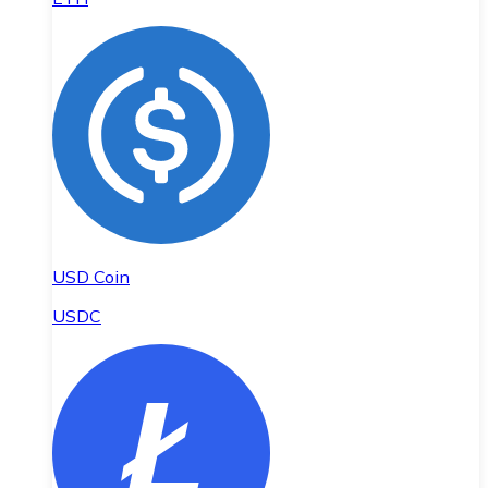
USD Coin
USDC