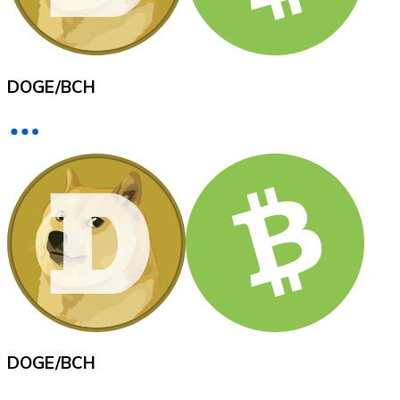
Voir toutes
Coupons crypto
DOGE
/
BCH
Achetez des cryptomonnaies en espèces et d'autres m
Acheter avec espèces
Virement SEPA
Ajoutez des fonds à votre compte Bitnovo ou effectuez 
Acheter avec virement bancaire
Carte de crédit / débit
Utilisez les cartes Visa et Mastercard pour acheter des
Acheter avec carte
Boutique - Cartes
DOGE
/
BCH
Nouveau