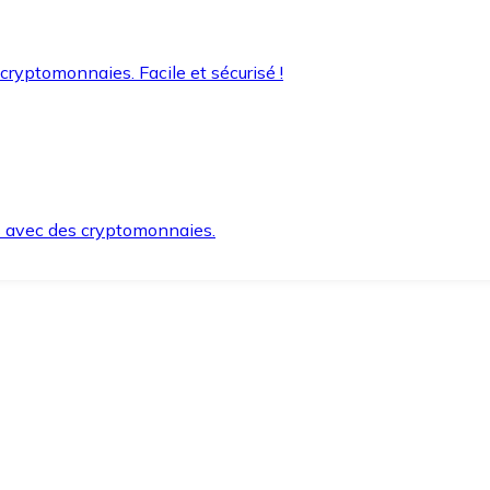
 cryptomonnaies. Facile et sécurisé !
s avec des cryptomonnaies.
ement et en toute sécurité.
e lorsque vous en avez besoin.