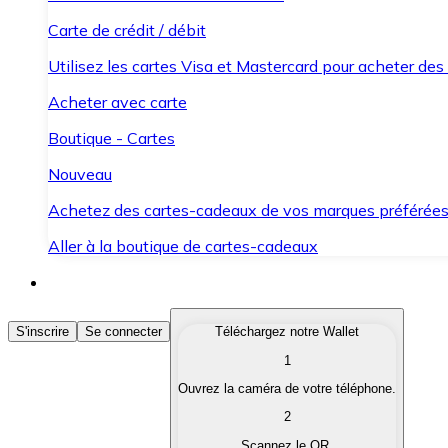
Carte de crédit / débit
Utilisez les cartes Visa et Mastercard pour acheter des
Acheter avec carte
Boutique - Cartes
Nouveau
Achetez des cartes-cadeaux de vos marques préférée
Aller à la boutique de cartes-cadeaux
Acheter des Cryptomonnaies
S'inscrire
Se connecter
Téléchargez notre Wallet
1
Achetez les cryptomonnaies qui vous intéressent rapid
Ouvrez la caméra de votre téléphone.
Vendre des Cryptomonnaies
2
Convertissez vos cryptomonnaies en monnaie fiduciair
Scannez le QR.