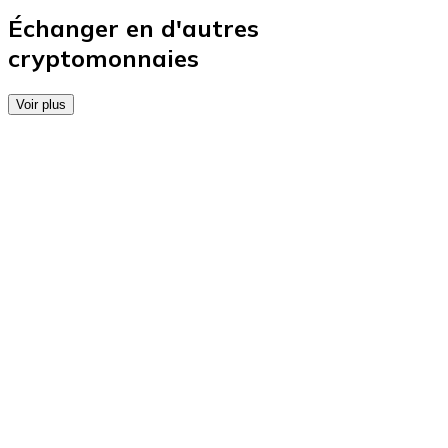
Achetez des cartes-cadeaux de vos marques préférées
Échanger en d'autres
cryptomonnaies
Aller à la boutique de cartes-cadeaux
Voir plus