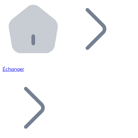
Effectuez des opérations de plus grande envergure. O
Distributeurs automatiques Bitnovo
Intégrez un ATM Bitnovo dans votre entreprise et per
API Bitnovo
Intégrez notre API dans votre écosystème.
Devenir Distributeur
Rejoignez notre réseau de distributeurs et commercialis
Échanger
Lister un Token
Ajoutez le token de votre projet à notre service d'acha