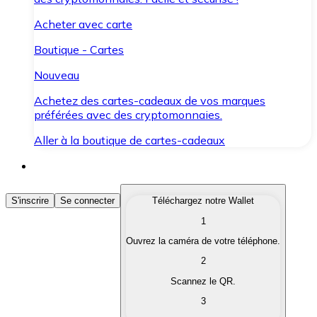
Acheter avec carte
Boutique - Cartes
Nouveau
Achetez des cartes-cadeaux de vos marques
préférées avec des cryptomonnaies.
Aller à la boutique de cartes-cadeaux
Acheter des Cryptomonnaies
S'inscrire
Se connecter
Téléchargez notre Wallet
1
Achetez les cryptomonnaies qui vous intéressent rapid
Ouvrez la caméra de votre téléphone.
Vendre des Cryptomonnaies
2
Convertissez vos cryptomonnaies en monnaie fiduciair
Scannez le QR.
3
Échanger (Swap)