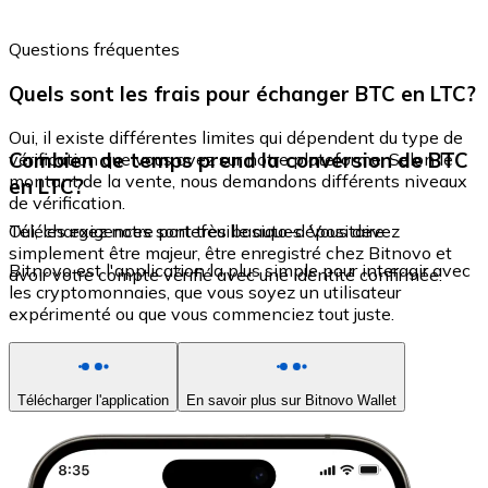
Questions fréquentes
Quels sont les frais pour échanger BTC en LTC?
Oui, il existe différentes limites qui dépendent du type de
Combien de temps prend la conversion de BTC
vérification que vous avez sur notre plateforme. Selon le
montant de la vente, nous demandons différents niveaux
en LTC?
de vérification.
Oui, les exigences sont très basiques. Vous devez
Téléchargez notre portefeuille auto-dépositaire
simplement être majeur, être enregistré chez Bitnovo et
Bitnovo est l'application la plus simple pour interagir avec
avoir votre compte vérifié avec une identité confirmée.
les cryptomonnaies, que vous soyez un utilisateur
expérimenté ou que vous commenciez tout juste.
Télécharger l'application
En savoir plus sur Bitnovo Wallet