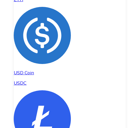
USD Coin
USDC