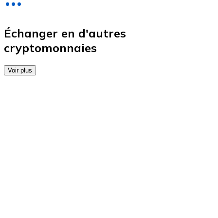
Achetez des cartes-cadeaux de vos marques préférées
Aller à la boutique de cartes-cadeaux
Échanger en d'autres
cryptomonnaies
Voir plus