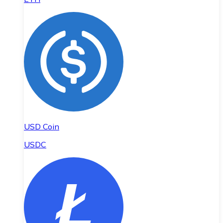
USD Coin
USDC