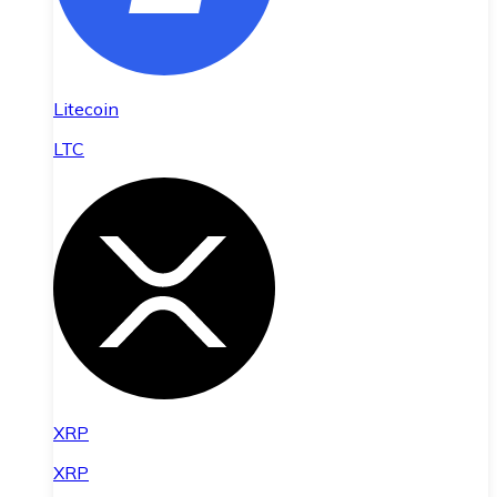
Litecoin
LTC
XRP
XRP