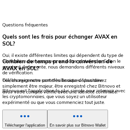
Questions fréquentes
Quels sont les frais pour échanger AVAX en
SOL?
Oui, il existe différentes limites qui dépendent du type de
Combien de temps prend la conversion de
vérification que vous avez sur notre plateforme. Selon le
montant de la vente, nous demandons différents niveaux
AVAX en SOL?
de vérification.
Oui, les exigences sont très basiques. Vous devez
Téléchargez notre portefeuille auto-dépositaire
simplement être majeur, être enregistré chez Bitnovo et
Bitnovo est l'application la plus simple pour interagir avec
avoir votre compte vérifié avec une identité confirmée.
les cryptomonnaies, que vous soyez un utilisateur
expérimenté ou que vous commenciez tout juste.
Télécharger l'application
En savoir plus sur Bitnovo Wallet