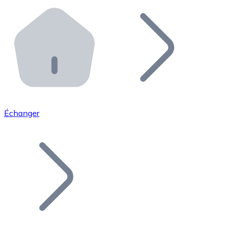
Effectuez des opérations de plus grande envergure. O
Distributeurs automatiques Bitnovo
Intégrez un ATM Bitnovo dans votre entreprise et per
API Bitnovo
Intégrez notre API dans votre écosystème.
Devenir Distributeur
Rejoignez notre réseau de distributeurs et commercialis
Échanger
Lister un Token
Ajoutez le token de votre projet à notre service d'acha