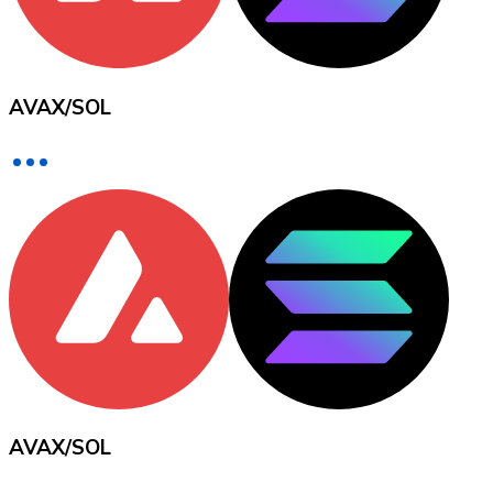
Voir toutes
Coupons crypto
AVAX
/
SOL
Achetez des cryptomonnaies en espèces et d'autres m
Acheter avec espèces
Virement SEPA
Ajoutez des fonds à votre compte Bitnovo ou effectuez 
Acheter avec virement bancaire
Carte de crédit / débit
Utilisez les cartes Visa et Mastercard pour acheter des
Acheter avec carte
Boutique - Cartes
AVAX
/
SOL
Nouveau