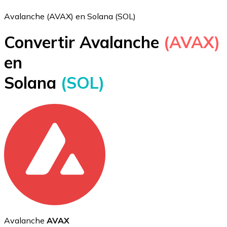
Avalanche (AVAX) en Solana (SOL)
Convertir Avalanche
(AVAX)
Bitcoin
en
BTC
Solana
(SOL)
Ethereum
ETH
Avalanche
AVAX