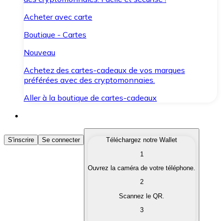
Acheter avec carte
Boutique - Cartes
Nouveau
Achetez des cartes-cadeaux de vos marques
préférées avec des cryptomonnaies.
Aller à la boutique de cartes-cadeaux
Acheter des Cryptomonnaies
S'inscrire
Se connecter
Téléchargez notre Wallet
1
Achetez les cryptomonnaies qui vous intéressent rapid
Ouvrez la caméra de votre téléphone.
Vendre des Cryptomonnaies
2
Convertissez vos cryptomonnaies en monnaie fiduciair
Scannez le QR.
3
Échanger (Swap)