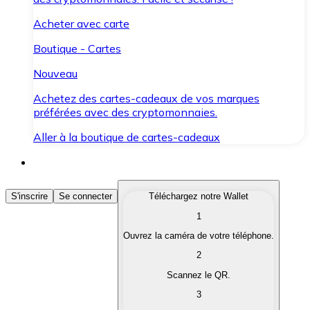
Acheter avec carte
Boutique - Cartes
Nouveau
Achetez des cartes-cadeaux de vos marques
préférées avec des cryptomonnaies.
Aller à la boutique de cartes-cadeaux
Acheter des Cryptomonnaies
S'inscrire
Se connecter
Téléchargez notre Wallet
1
Achetez les cryptomonnaies qui vous intéressent rapid
Ouvrez la caméra de votre téléphone.
Vendre des Cryptomonnaies
2
Convertissez vos cryptomonnaies en monnaie fiduciair
Scannez le QR.
3
Échanger (Swap)