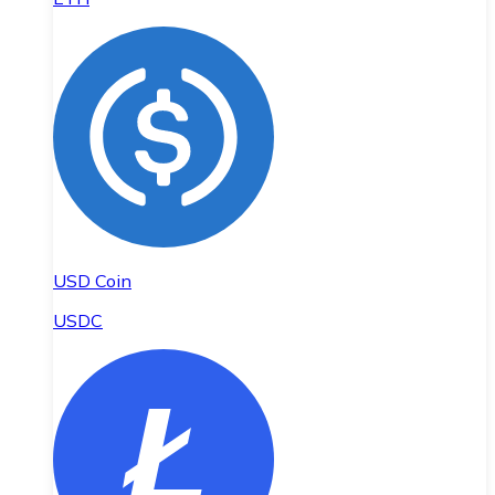
USD Coin
USDC