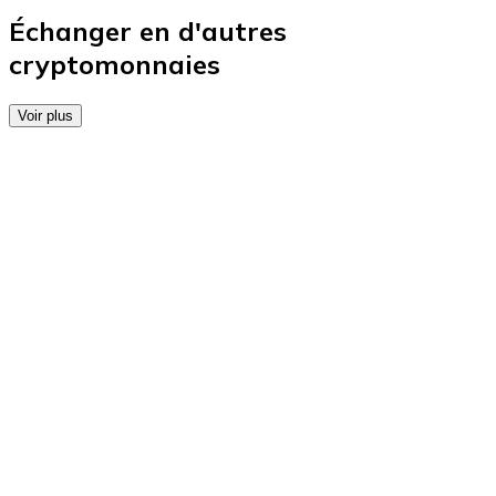
Achetez des cartes-cadeaux de vos marques préférées
Échanger en d'autres
cryptomonnaies
Aller à la boutique de cartes-cadeaux
Voir plus