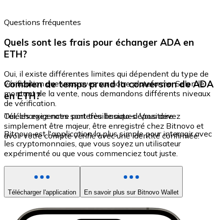
Questions fréquentes
Quels sont les frais pour échanger ADA en
ETH?
Oui, il existe différentes limites qui dépendent du type de
Combien de temps prend la conversion de ADA
vérification que vous avez sur notre plateforme. Selon le
montant de la vente, nous demandons différents niveaux
en ETH?
de vérification.
Oui, les exigences sont très basiques. Vous devez
Téléchargez notre portefeuille auto-dépositaire
simplement être majeur, être enregistré chez Bitnovo et
Bitnovo est l'application la plus simple pour interagir avec
avoir votre compte vérifié avec une identité confirmée.
les cryptomonnaies, que vous soyez un utilisateur
expérimenté ou que vous commenciez tout juste.
Télécharger l'application
En savoir plus sur Bitnovo Wallet