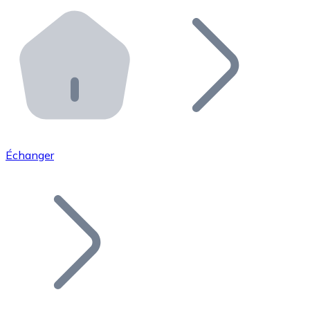
Effectuez des opérations de plus grande envergure. O
Distributeurs automatiques Bitnovo
Intégrez un ATM Bitnovo dans votre entreprise et per
API Bitnovo
Intégrez notre API dans votre écosystème.
Devenir Distributeur
Rejoignez notre réseau de distributeurs et commercialis
Échanger
Lister un Token
Ajoutez le token de votre projet à notre service d'acha