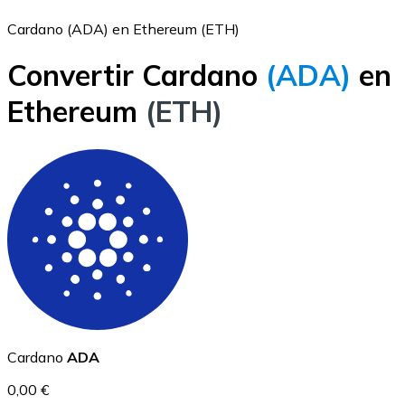
Cardano (ADA) en Ethereum (ETH)
Convertir Cardano
(ADA)
en
Bitcoin
Ethereum
(ETH)
BTC
Ethereum
Cardano
ADA
ETH
0,00 €