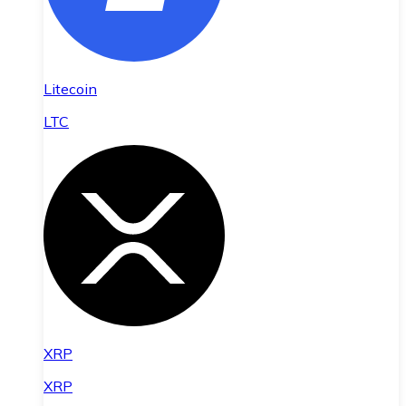
Litecoin
LTC
XRP
XRP