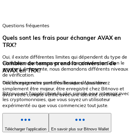
Questions fréquentes
Quels sont les frais pour échanger AVAX en
TRX?
Oui, il existe différentes limites qui dépendent du type de
Combien de temps prend la conversion de
vérification que vous avez sur notre plateforme. Selon le
montant de la vente, nous demandons différents niveaux
AVAX en TRX?
de vérification.
Oui, les exigences sont très basiques. Vous devez
Téléchargez notre portefeuille auto-dépositaire
simplement être majeur, être enregistré chez Bitnovo et
Bitnovo est l'application la plus simple pour interagir avec
avoir votre compte vérifié avec une identité confirmée.
les cryptomonnaies, que vous soyez un utilisateur
expérimenté ou que vous commenciez tout juste.
Télécharger l'application
En savoir plus sur Bitnovo Wallet