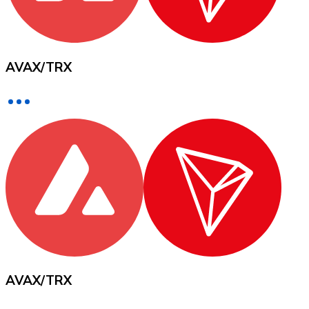
Voir toutes
Coupons crypto
AVAX
/
TRX
Achetez des cryptomonnaies en espèces et d'autres m
Acheter avec espèces
Virement SEPA
Ajoutez des fonds à votre compte Bitnovo ou effectuez 
Acheter avec virement bancaire
Carte de crédit / débit
Utilisez les cartes Visa et Mastercard pour acheter des
Acheter avec carte
Boutique - Cartes
AVAX
/
TRX
Nouveau