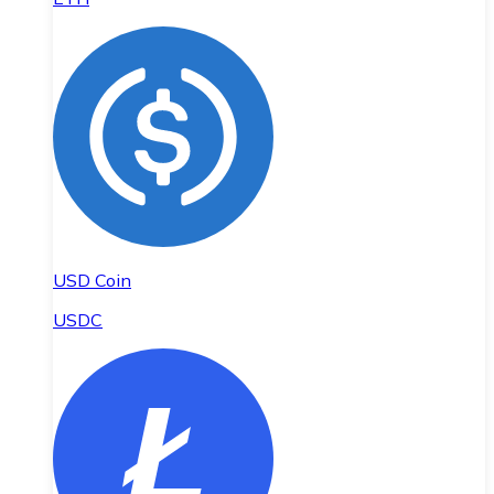
USD Coin
USDC