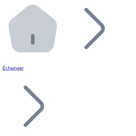
Effectuez des opérations de plus grande envergure. O
Distributeurs automatiques Bitnovo
Intégrez un ATM Bitnovo dans votre entreprise et per
API Bitnovo
Intégrez notre API dans votre écosystème.
Devenir Distributeur
Rejoignez notre réseau de distributeurs et commercialis
Échanger
Lister un Token
Ajoutez le token de votre projet à notre service d'acha