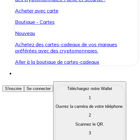
Acheter avec carte
Boutique - Cartes
Nouveau
Achetez des cartes-cadeaux de vos marques
préférées avec des cryptomonnaies.
Aller à la boutique de cartes-cadeaux
Acheter des Cryptomonnaies
S'inscrire
Se connecter
Téléchargez notre Wallet
1
Achetez les cryptomonnaies qui vous intéressent rapid
Ouvrez la caméra de votre téléphone.
Vendre des Cryptomonnaies
2
Convertissez vos cryptomonnaies en monnaie fiduciair
Scannez le QR.
3
Échanger (Swap)