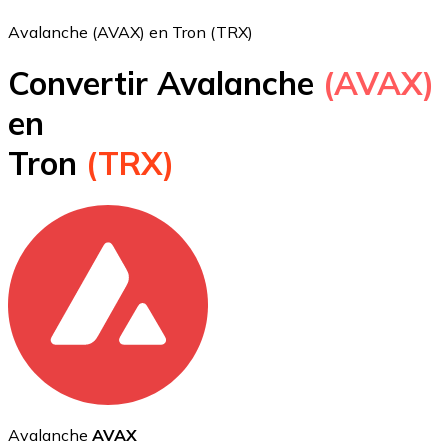
Avalanche (AVAX) en Tron (TRX)
Convertir Avalanche
(AVAX)
Bitcoin
en
BTC
Tron
(TRX)
Ethereum
ETH
Avalanche
AVAX