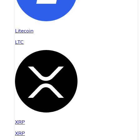
Litecoin
LTC
XRP
XRP