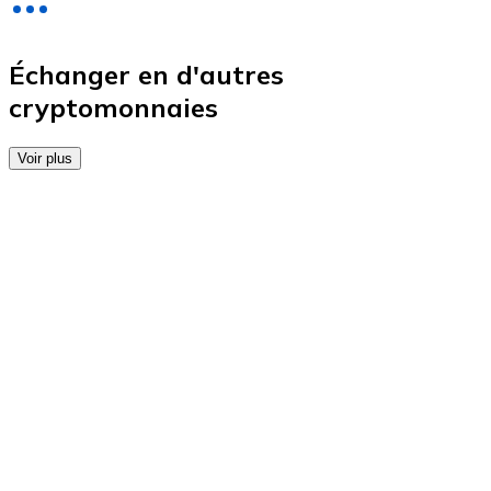
Achetez des cartes-cadeaux de vos marques préférées
Aller à la boutique de cartes-cadeaux
Échanger en d'autres
cryptomonnaies
Voir plus