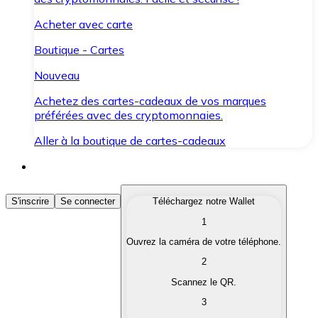
Acheter avec carte
Boutique - Cartes
Nouveau
Achetez des cartes-cadeaux de vos marques
préférées avec des cryptomonnaies.
Aller à la boutique de cartes-cadeaux
Acheter des Cryptomonnaies
S'inscrire
Se connecter
Téléchargez notre Wallet
1
Achetez les cryptomonnaies qui vous intéressent rapid
Ouvrez la caméra de votre téléphone.
Vendre des Cryptomonnaies
2
Convertissez vos cryptomonnaies en monnaie fiduciair
Scannez le QR.
3
Échanger (Swap)