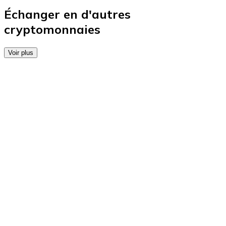
Achetez des cartes-cadeaux de vos marques préférées
Échanger en d'autres
cryptomonnaies
Aller à la boutique de cartes-cadeaux
Voir plus