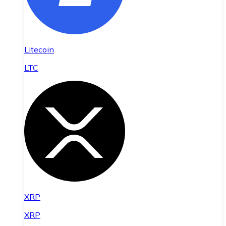
Litecoin
LTC
XRP
XRP