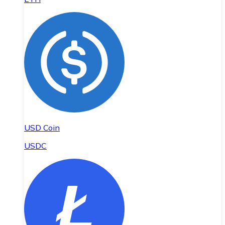
USD Coin
USDC