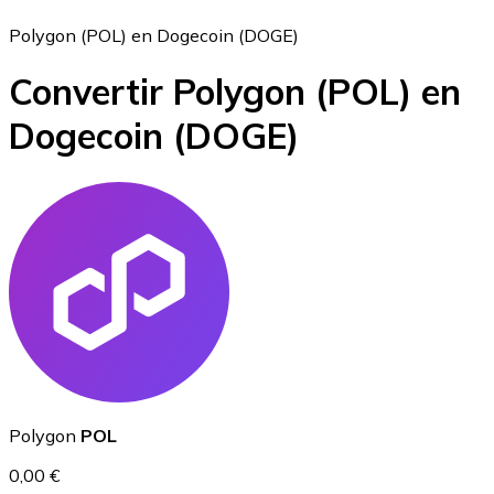
Polygon (POL) en Dogecoin (DOGE)
Convertir Polygon
(POL)
en
Bitcoin
Dogecoin
(DOGE)
BTC
Ethereum
Polygon
POL
ETH
0,00 €