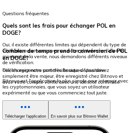
Questions fréquentes
Quels sont les frais pour échanger POL en
DOGE?
Oui, il existe différentes limites qui dépendent du type de
Combien de temps prend la conversion de POL
vérification que vous avez sur notre plateforme. Selon le
montant de la vente, nous demandons différents niveaux
en DOGE?
de vérification.
Oui, les exigences sont très basiques. Vous devez
Téléchargez notre portefeuille auto-dépositaire
simplement être majeur, être enregistré chez Bitnovo et
Bitnovo est l'application la plus simple pour interagir avec
avoir votre compte vérifié avec une identité confirmée.
les cryptomonnaies, que vous soyez un utilisateur
expérimenté ou que vous commenciez tout juste.
Télécharger l'application
En savoir plus sur Bitnovo Wallet