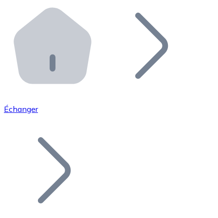
Effectuez des opérations de plus grande envergure. O
Distributeurs automatiques Bitnovo
Intégrez un ATM Bitnovo dans votre entreprise et per
API Bitnovo
Intégrez notre API dans votre écosystème.
Devenir Distributeur
Rejoignez notre réseau de distributeurs et commercialis
Échanger
Lister un Token
Ajoutez le token de votre projet à notre service d'acha