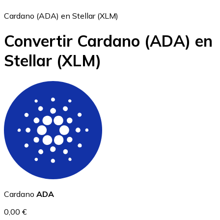
Cardano (ADA) en Stellar (XLM)
Convertir Cardano
(ADA)
en
Bitcoin
Stellar
(XLM)
BTC
Ethereum
Cardano
ADA
ETH
0,00 €