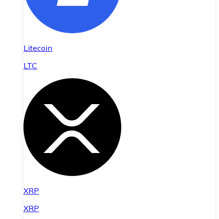
Litecoin
LTC
XRP
XRP