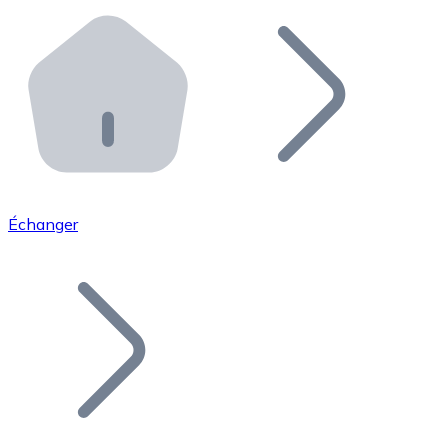
Effectuez des opérations de plus grande envergure. O
Distributeurs automatiques Bitnovo
Intégrez un ATM Bitnovo dans votre entreprise et per
API Bitnovo
Intégrez notre API dans votre écosystème.
Devenir Distributeur
Rejoignez notre réseau de distributeurs et commercialis
Échanger
Lister un Token
Ajoutez le token de votre projet à notre service d'acha