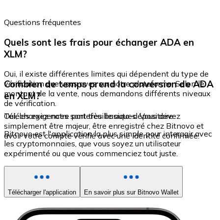
Questions fréquentes
Quels sont les frais pour échanger ADA en
XLM?
Oui, il existe différentes limites qui dépendent du type de
Combien de temps prend la conversion de ADA
vérification que vous avez sur notre plateforme. Selon le
montant de la vente, nous demandons différents niveaux
en XLM?
de vérification.
Oui, les exigences sont très basiques. Vous devez
Téléchargez notre portefeuille auto-dépositaire
simplement être majeur, être enregistré chez Bitnovo et
Bitnovo est l'application la plus simple pour interagir avec
avoir votre compte vérifié avec une identité confirmée.
les cryptomonnaies, que vous soyez un utilisateur
expérimenté ou que vous commenciez tout juste.
Télécharger l'application
En savoir plus sur Bitnovo Wallet