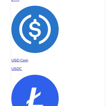
USD Coin
USDC