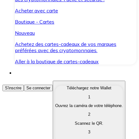
Acheter avec carte
Boutique - Cartes
Nouveau
Achetez des cartes-cadeaux de vos marques
préférées avec des cryptomonnaies.
Aller à la boutique de cartes-cadeaux
Acheter des Cryptomonnaies
S'inscrire
Se connecter
Téléchargez notre Wallet
1
Achetez les cryptomonnaies qui vous intéressent rapid
Ouvrez la caméra de votre téléphone.
Vendre des Cryptomonnaies
2
Convertissez vos cryptomonnaies en monnaie fiduciair
Scannez le QR.
3
Échanger (Swap)