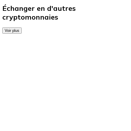
Achetez des cartes-cadeaux de vos marques préférées
Échanger en d'autres
cryptomonnaies
Aller à la boutique de cartes-cadeaux
Voir plus