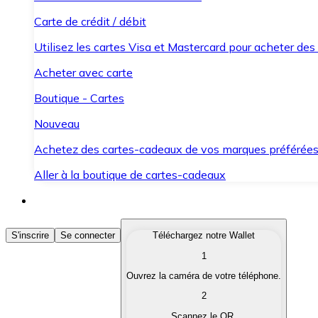
Carte de crédit / débit
Utilisez les cartes Visa et Mastercard pour acheter des
Acheter avec carte
Boutique - Cartes
Nouveau
Achetez des cartes-cadeaux de vos marques préférée
Aller à la boutique de cartes-cadeaux
Acheter des Cryptomonnaies
S'inscrire
Se connecter
Téléchargez notre Wallet
1
Achetez les cryptomonnaies qui vous intéressent rapid
Ouvrez la caméra de votre téléphone.
Vendre des Cryptomonnaies
2
Convertissez vos cryptomonnaies en monnaie fiduciair
Scannez le QR.