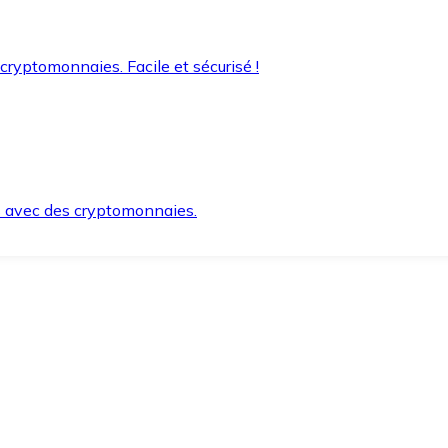
 cryptomonnaies. Facile et sécurisé !
s avec des cryptomonnaies.
ement et en toute sécurité.
e lorsque vous en avez besoin.