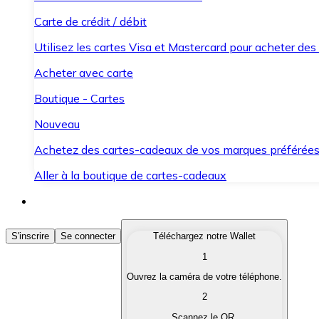
Carte de crédit / débit
Utilisez les cartes Visa et Mastercard pour acheter des
Acheter avec carte
Boutique - Cartes
Nouveau
Achetez des cartes-cadeaux de vos marques préférée
Aller à la boutique de cartes-cadeaux
Acheter des Cryptomonnaies
S'inscrire
Se connecter
Téléchargez notre Wallet
1
Achetez les cryptomonnaies qui vous intéressent rapid
Ouvrez la caméra de votre téléphone.
Vendre des Cryptomonnaies
2
Convertissez vos cryptomonnaies en monnaie fiduciair
Scannez le QR.