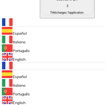
3
Échanger (Swap)
Téléchargez l'application.
Échangez une cryptomonnaie contre une autre instant
Portefeuille Bitnovo
Stockez vos cryptos dans un portefeuille auto-déposita
Español
Achat récurrent (DCA)
Italiano
Accumulez petit à petit sans vous soucier des fluctuat
Português
Bitnovo Pay
English
Acceptez les cryptomonnaies dans votre entreprise et
Bitnovo Ramp
Español
Intégrez notre solution B2B d'on-ramp et d'off-ramp 
Italiano
Cartes-cadeaux Bitnovo
Português
Commercialisez nos vouchers dans votre entreprise.
English