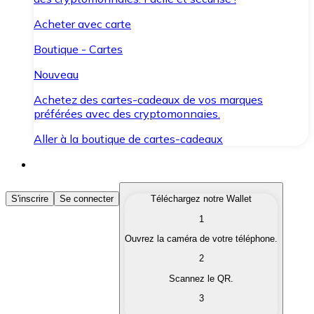
Acheter avec carte
Boutique - Cartes
Nouveau
Achetez des cartes-cadeaux de vos marques
préférées avec des cryptomonnaies.
Aller à la boutique de cartes-cadeaux
Acheter des Cryptomonnaies
S'inscrire
Se connecter
Téléchargez notre Wallet
1
Achetez les cryptomonnaies qui vous intéressent rapid
Ouvrez la caméra de votre téléphone.
Vendre des Cryptomonnaies
2
Convertissez vos cryptomonnaies en monnaie fiduciair
Scannez le QR.
3
Échanger (Swap)