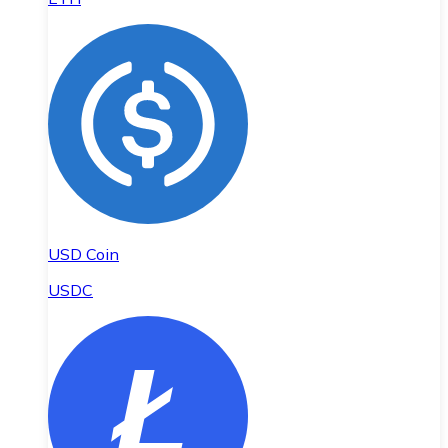
USD Coin
USDC