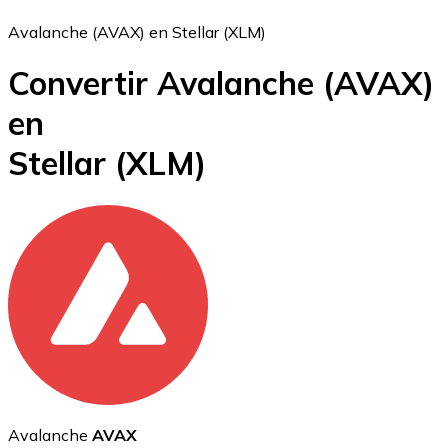
Avalanche (AVAX) en Stellar (XLM)
Convertir Avalanche
(AVAX)
Bitcoin
en
BTC
Stellar
(XLM)
Ethereum
ETH
Avalanche
AVAX