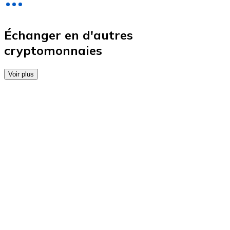
Achetez des cartes-cadeaux de vos marques préférées
Aller à la boutique de cartes-cadeaux
Échanger en d'autres
cryptomonnaies
Voir plus