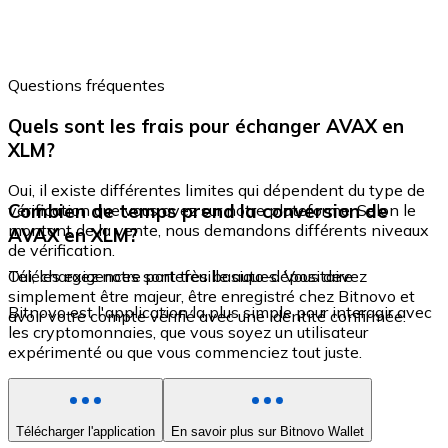
Questions fréquentes
Quels sont les frais pour échanger AVAX en
XLM?
Oui, il existe différentes limites qui dépendent du type de
Combien de temps prend la conversion de
vérification que vous avez sur notre plateforme. Selon le
montant de la vente, nous demandons différents niveaux
AVAX en XLM?
de vérification.
Oui, les exigences sont très basiques. Vous devez
Téléchargez notre portefeuille auto-dépositaire
simplement être majeur, être enregistré chez Bitnovo et
Bitnovo est l'application la plus simple pour interagir avec
avoir votre compte vérifié avec une identité confirmée.
les cryptomonnaies, que vous soyez un utilisateur
expérimenté ou que vous commenciez tout juste.
Télécharger l'application
En savoir plus sur Bitnovo Wallet