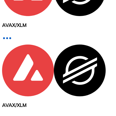
Voir toutes
Coupons crypto
AVAX
/
XLM
Achetez des cryptomonnaies en espèces et d'autres m
Acheter avec espèces
Virement SEPA
Ajoutez des fonds à votre compte Bitnovo ou effectuez 
Acheter avec virement bancaire
Carte de crédit / débit
Utilisez les cartes Visa et Mastercard pour acheter des
Acheter avec carte
Boutique - Cartes
AVAX
/
XLM
Nouveau