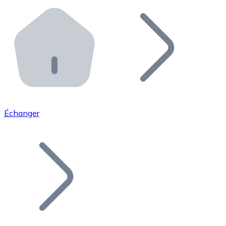
Effectuez des opérations de plus grande envergure. O
Distributeurs automatiques Bitnovo
Intégrez un ATM Bitnovo dans votre entreprise et per
API Bitnovo
Intégrez notre API dans votre écosystème.
Devenir Distributeur
Rejoignez notre réseau de distributeurs et commercialis
Échanger
Lister un Token
Ajoutez le token de votre projet à notre service d'acha