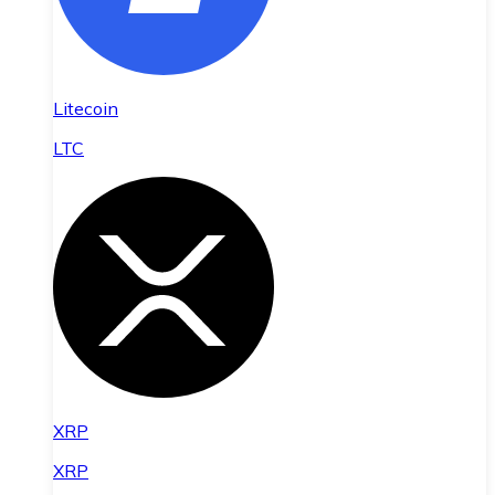
Litecoin
LTC
XRP
XRP