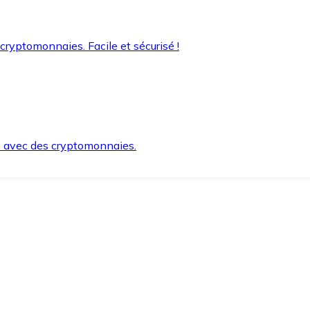
 cryptomonnaies. Facile et sécurisé !
s avec des cryptomonnaies.
ement et en toute sécurité.
e lorsque vous en avez besoin.