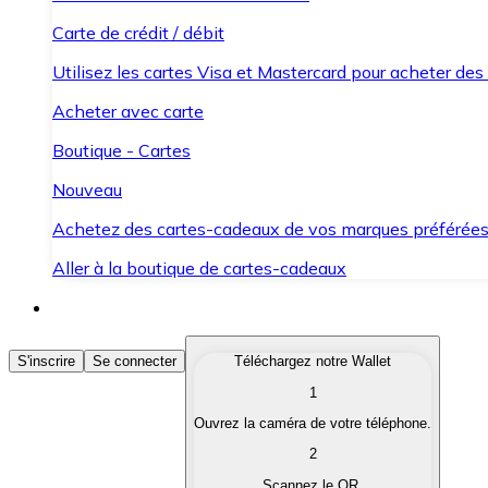
Carte de crédit / débit
Utilisez les cartes Visa et Mastercard pour acheter des
Acheter avec carte
Boutique - Cartes
Nouveau
Achetez des cartes-cadeaux de vos marques préférée
Aller à la boutique de cartes-cadeaux
Acheter des Cryptomonnaies
S'inscrire
Se connecter
Téléchargez notre Wallet
1
Achetez les cryptomonnaies qui vous intéressent rapid
Ouvrez la caméra de votre téléphone.
Vendre des Cryptomonnaies
2
Convertissez vos cryptomonnaies en monnaie fiduciair
Scannez le QR.