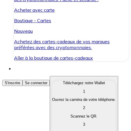
Acheter avec carte
Boutique - Cartes
Nouveau
Achetez des cartes-cadeaux de vos marques
préférées avec des cryptomonnaies.
Aller à la boutique de cartes-cadeaux
Acheter des Cryptomonnaies
S'inscrire
Se connecter
Téléchargez notre Wallet
1
Achetez les cryptomonnaies qui vous intéressent rapid
Ouvrez la caméra de votre téléphone.
Vendre des Cryptomonnaies
2
Convertissez vos cryptomonnaies en monnaie fiduciair
Scannez le QR.
3
Échanger (Swap)