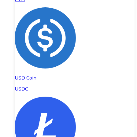
USD Coin
USDC