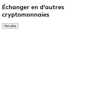
Achetez des cartes-cadeaux de vos marques préférées
Échanger en d'autres
cryptomonnaies
Aller à la boutique de cartes-cadeaux
Voir plus