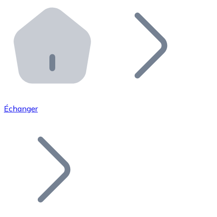
Effectuez des opérations de plus grande envergure. O
Distributeurs automatiques Bitnovo
Intégrez un ATM Bitnovo dans votre entreprise et per
API Bitnovo
Intégrez notre API dans votre écosystème.
Devenir Distributeur
Rejoignez notre réseau de distributeurs et commercialis
Échanger
Lister un Token
Ajoutez le token de votre projet à notre service d'acha