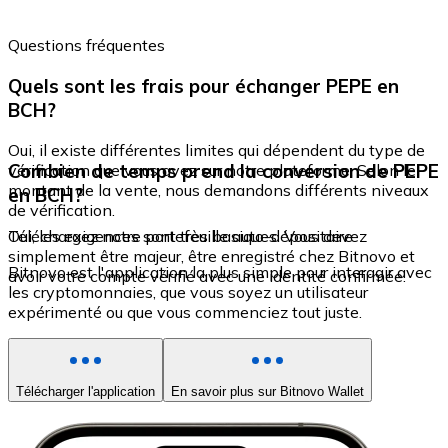
Questions fréquentes
Quels sont les frais pour échanger PEPE en
BCH?
Oui, il existe différentes limites qui dépendent du type de
Combien de temps prend la conversion de PEPE
vérification que vous avez sur notre plateforme. Selon le
montant de la vente, nous demandons différents niveaux
en BCH?
de vérification.
Oui, les exigences sont très basiques. Vous devez
Téléchargez notre portefeuille auto-dépositaire
simplement être majeur, être enregistré chez Bitnovo et
Bitnovo est l'application la plus simple pour interagir avec
avoir votre compte vérifié avec une identité confirmée.
les cryptomonnaies, que vous soyez un utilisateur
expérimenté ou que vous commenciez tout juste.
Télécharger l'application
En savoir plus sur Bitnovo Wallet