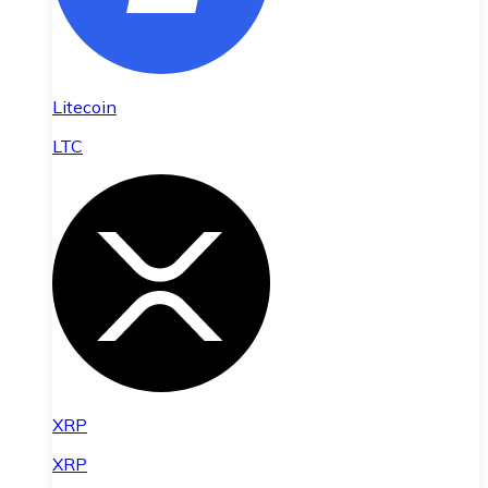
Litecoin
LTC
XRP
XRP