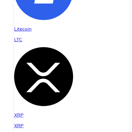
Litecoin
LTC
XRP
XRP