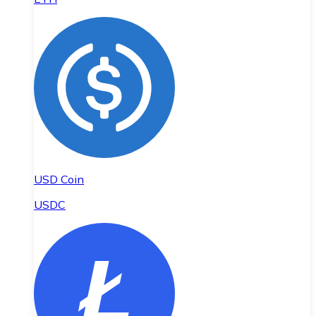
USD Coin
USDC