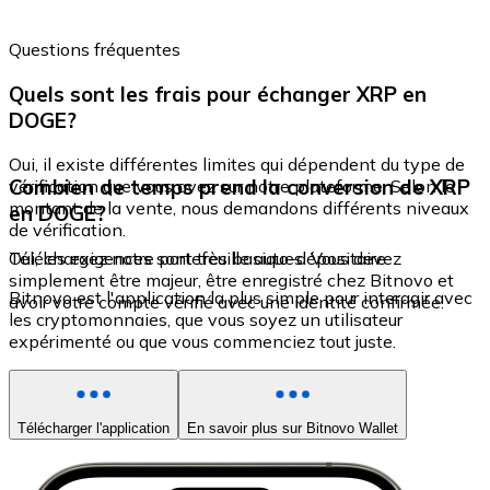
Questions fréquentes
Quels sont les frais pour échanger XRP en
DOGE?
Oui, il existe différentes limites qui dépendent du type de
Combien de temps prend la conversion de XRP
vérification que vous avez sur notre plateforme. Selon le
montant de la vente, nous demandons différents niveaux
en DOGE?
de vérification.
Oui, les exigences sont très basiques. Vous devez
Téléchargez notre portefeuille auto-dépositaire
simplement être majeur, être enregistré chez Bitnovo et
Bitnovo est l'application la plus simple pour interagir avec
avoir votre compte vérifié avec une identité confirmée.
les cryptomonnaies, que vous soyez un utilisateur
expérimenté ou que vous commenciez tout juste.
Télécharger l'application
En savoir plus sur Bitnovo Wallet