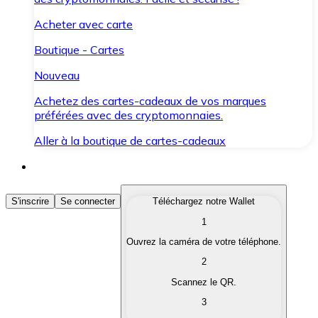
Acheter avec carte
Boutique - Cartes
Nouveau
Achetez des cartes-cadeaux de vos marques
préférées avec des cryptomonnaies.
Aller à la boutique de cartes-cadeaux
Acheter des Cryptomonnaies
S'inscrire
Se connecter
Téléchargez notre Wallet
1
Achetez les cryptomonnaies qui vous intéressent rapid
Ouvrez la caméra de votre téléphone.
Vendre des Cryptomonnaies
2
Convertissez vos cryptomonnaies en monnaie fiduciair
Scannez le QR.
3
Échanger (Swap)