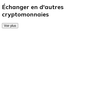
Achetez des cartes-cadeaux de vos marques préférées
Échanger en d'autres
cryptomonnaies
Aller à la boutique de cartes-cadeaux
Voir plus