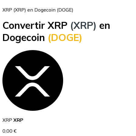
XRP (XRP) en Dogecoin (DOGE)
Convertir XRP
(XRP)
en
Bitcoin
Dogecoin
(DOGE)
BTC
Ethereum
XRP
XRP
ETH
0,00 €