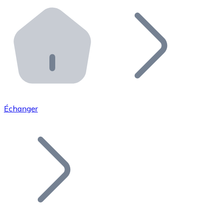
Effectuez des opérations de plus grande envergure. O
Distributeurs automatiques Bitnovo
Intégrez un ATM Bitnovo dans votre entreprise et per
API Bitnovo
Intégrez notre API dans votre écosystème.
Devenir Distributeur
Rejoignez notre réseau de distributeurs et commercialis
Échanger
Lister un Token
Ajoutez le token de votre projet à notre service d'acha