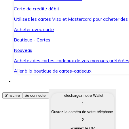
Carte de crédit / débit
Utilisez les cartes Visa et Mastercard pour acheter des
Acheter avec carte
Boutique - Cartes
Nouveau
Achetez des cartes-cadeaux de vos marques préférée
Aller à la boutique de cartes-cadeaux
Acheter des Cryptomonnaies
S'inscrire
Se connecter
Téléchargez notre Wallet
1
Achetez les cryptomonnaies qui vous intéressent rapid
Ouvrez la caméra de votre téléphone.
Vendre des Cryptomonnaies
2
Convertissez vos cryptomonnaies en monnaie fiduciair
Scannez le QR.