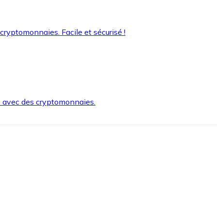
 cryptomonnaies. Facile et sécurisé !
s avec des cryptomonnaies.
ement et en toute sécurité.
e lorsque vous en avez besoin.