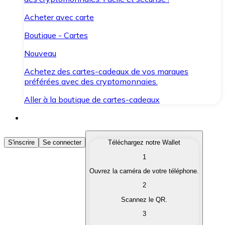
Acheter avec carte
Boutique - Cartes
Nouveau
Achetez des cartes-cadeaux de vos marques
préférées avec des cryptomonnaies.
Aller à la boutique de cartes-cadeaux
Acheter des Cryptomonnaies
S'inscrire
Se connecter
Téléchargez notre Wallet
1
Achetez les cryptomonnaies qui vous intéressent rapid
Ouvrez la caméra de votre téléphone.
Vendre des Cryptomonnaies
2
Convertissez vos cryptomonnaies en monnaie fiduciair
Scannez le QR.
3
Échanger (Swap)