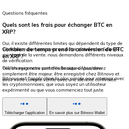
Questions fréquentes
Quels sont les frais pour échanger BTC en
XRP?
Oui, il existe différentes limites qui dépendent du type de
Combien de temps prend la conversion de BTC
vérification que vous avez sur notre plateforme. Selon le
montant de la vente, nous demandons différents niveaux
en XRP?
de vérification.
Oui, les exigences sont très basiques. Vous devez
Téléchargez notre portefeuille auto-dépositaire
simplement être majeur, être enregistré chez Bitnovo et
Bitnovo est l'application la plus simple pour interagir avec
avoir votre compte vérifié avec une identité confirmée.
les cryptomonnaies, que vous soyez un utilisateur
expérimenté ou que vous commenciez tout juste.
Télécharger l'application
En savoir plus sur Bitnovo Wallet