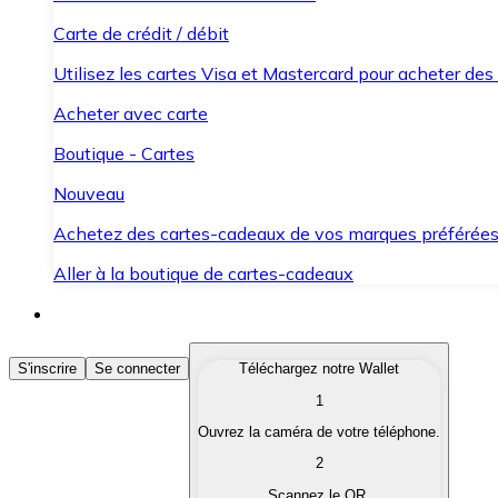
Carte de crédit / débit
Utilisez les cartes Visa et Mastercard pour acheter des
Acheter avec carte
Boutique - Cartes
Nouveau
Achetez des cartes-cadeaux de vos marques préférée
Aller à la boutique de cartes-cadeaux
Acheter des Cryptomonnaies
S'inscrire
Se connecter
Téléchargez notre Wallet
1
Achetez les cryptomonnaies qui vous intéressent rapid
Ouvrez la caméra de votre téléphone.
Vendre des Cryptomonnaies
2
Convertissez vos cryptomonnaies en monnaie fiduciair
Scannez le QR.