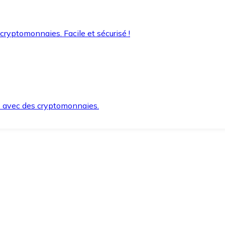
 cryptomonnaies. Facile et sécurisé !
s avec des cryptomonnaies.
ement et en toute sécurité.
e lorsque vous en avez besoin.