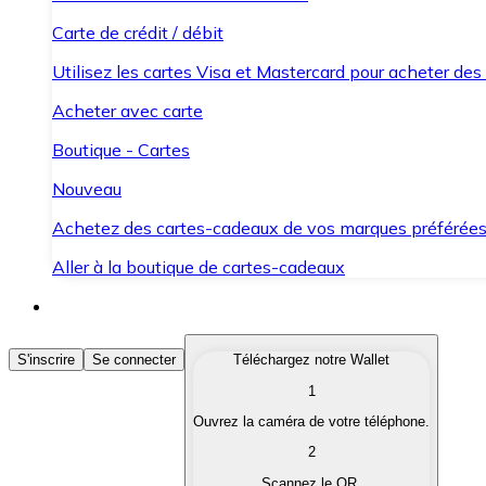
Carte de crédit / débit
Utilisez les cartes Visa et Mastercard pour acheter des
Acheter avec carte
Boutique - Cartes
Nouveau
Achetez des cartes-cadeaux de vos marques préférée
Aller à la boutique de cartes-cadeaux
Acheter des Cryptomonnaies
S'inscrire
Se connecter
Téléchargez notre Wallet
1
Achetez les cryptomonnaies qui vous intéressent rapid
Ouvrez la caméra de votre téléphone.
Vendre des Cryptomonnaies
2
Convertissez vos cryptomonnaies en monnaie fiduciair
Scannez le QR.