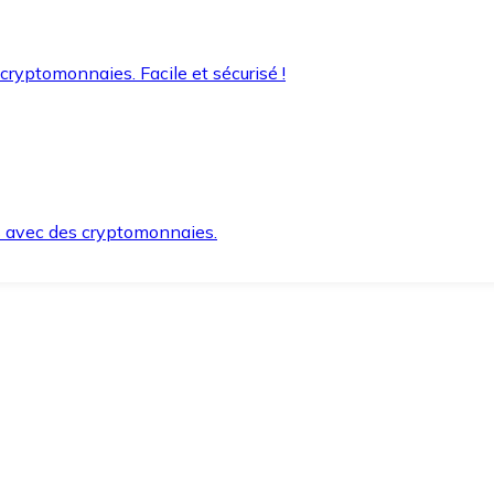
 cryptomonnaies. Facile et sécurisé !
s avec des cryptomonnaies.
ement et en toute sécurité.
e lorsque vous en avez besoin.