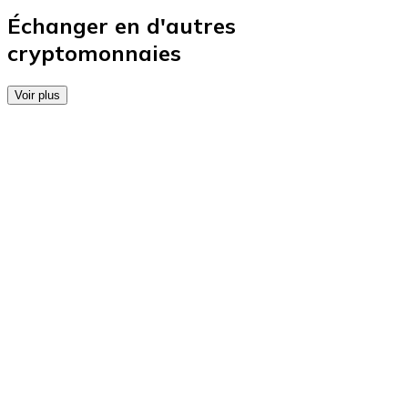
Achetez des cartes-cadeaux de vos marques préférées
Échanger en d'autres
cryptomonnaies
Aller à la boutique de cartes-cadeaux
Voir plus