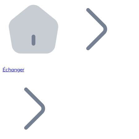
Effectuez des opérations de plus grande envergure. O
Distributeurs automatiques Bitnovo
Intégrez un ATM Bitnovo dans votre entreprise et per
API Bitnovo
Intégrez notre API dans votre écosystème.
Devenir Distributeur
Rejoignez notre réseau de distributeurs et commercialis
Échanger
Lister un Token
Ajoutez le token de votre projet à notre service d'acha