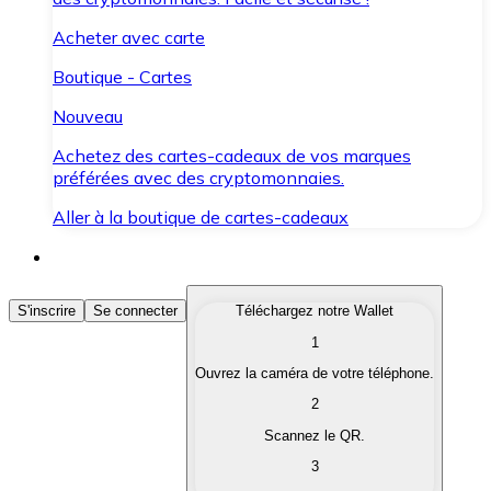
Acheter avec carte
Boutique - Cartes
Nouveau
Achetez des cartes-cadeaux de vos marques
préférées avec des cryptomonnaies.
Aller à la boutique de cartes-cadeaux
Acheter des Cryptomonnaies
S'inscrire
Se connecter
Téléchargez notre Wallet
1
Achetez les cryptomonnaies qui vous intéressent rapid
Ouvrez la caméra de votre téléphone.
Vendre des Cryptomonnaies
2
Convertissez vos cryptomonnaies en monnaie fiduciair
Scannez le QR.
3
Échanger (Swap)