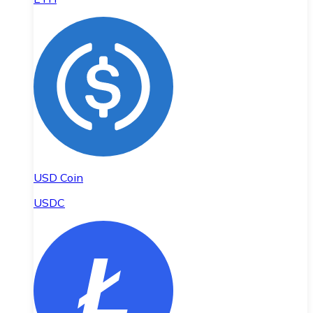
USD Coin
USDC