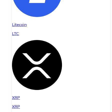
Litecoin
LTC
XRP
XRP