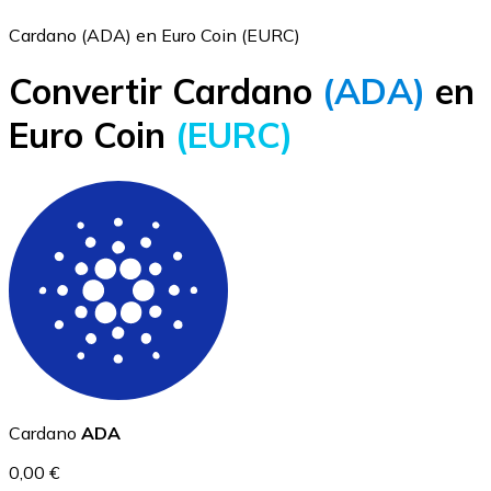
Cardano (ADA) en Euro Coin (EURC)
Convertir Cardano
(ADA)
en
Bitcoin
Euro Coin
(EURC)
BTC
Ethereum
Cardano
ADA
ETH
0,00 €