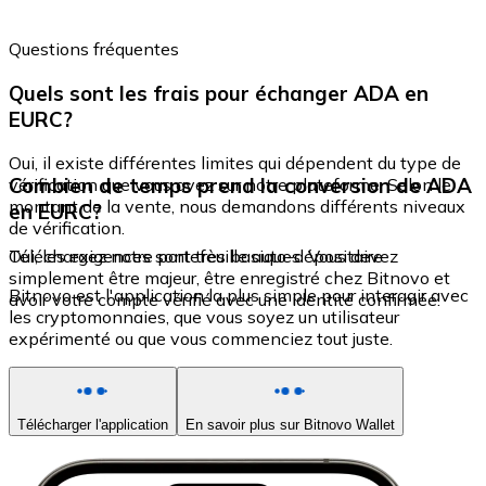
Questions fréquentes
Quels sont les frais pour échanger ADA en
EURC?
Oui, il existe différentes limites qui dépendent du type de
Combien de temps prend la conversion de ADA
vérification que vous avez sur notre plateforme. Selon le
montant de la vente, nous demandons différents niveaux
en EURC?
de vérification.
Oui, les exigences sont très basiques. Vous devez
Téléchargez notre portefeuille auto-dépositaire
simplement être majeur, être enregistré chez Bitnovo et
Bitnovo est l'application la plus simple pour interagir avec
avoir votre compte vérifié avec une identité confirmée.
les cryptomonnaies, que vous soyez un utilisateur
expérimenté ou que vous commenciez tout juste.
Télécharger l'application
En savoir plus sur Bitnovo Wallet