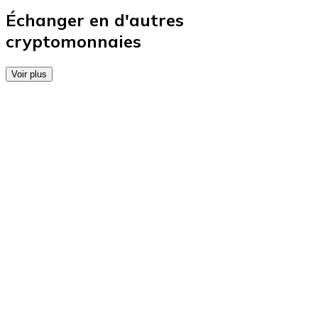
Achetez des cartes-cadeaux de vos marques préférées
Échanger en d'autres
cryptomonnaies
Aller à la boutique de cartes-cadeaux
Voir plus