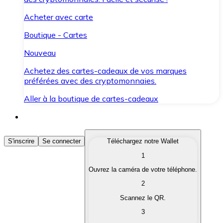
Acheter avec carte
Boutique - Cartes
Nouveau
Achetez des cartes-cadeaux de vos marques
préférées avec des cryptomonnaies.
Aller à la boutique de cartes-cadeaux
Acheter des Cryptomonnaies
S'inscrire
Se connecter
Téléchargez notre Wallet
1
Achetez les cryptomonnaies qui vous intéressent rapid
Ouvrez la caméra de votre téléphone.
Vendre des Cryptomonnaies
2
Convertissez vos cryptomonnaies en monnaie fiduciair
Scannez le QR.
3
Échanger (Swap)