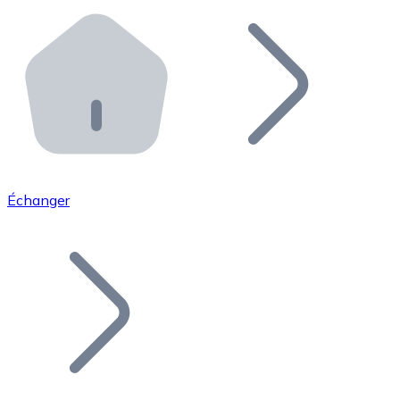
Effectuez des opérations de plus grande envergure. O
Distributeurs automatiques Bitnovo
Intégrez un ATM Bitnovo dans votre entreprise et per
API Bitnovo
Intégrez notre API dans votre écosystème.
Devenir Distributeur
Rejoignez notre réseau de distributeurs et commercialis
Échanger
Lister un Token
Ajoutez le token de votre projet à notre service d'acha