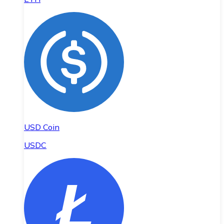
USD Coin
USDC