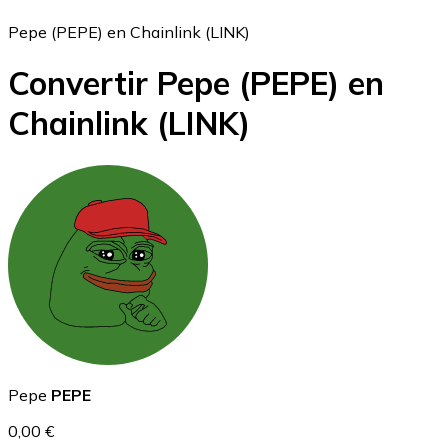
Pepe (PEPE) en Chainlink (LINK)
Convertir Pepe
(PEPE)
en
Bitcoin
Chainlink
(LINK)
BTC
Ethereum
Pepe
PEPE
ETH
0,00 €