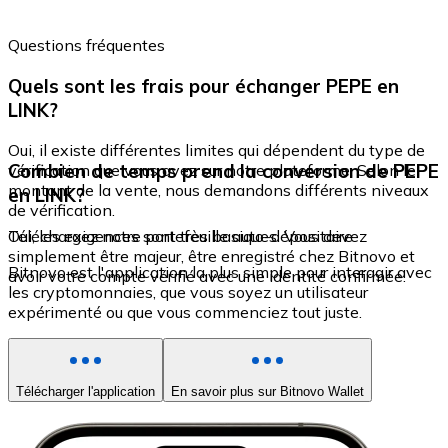
Questions fréquentes
Quels sont les frais pour échanger PEPE en
LINK?
Oui, il existe différentes limites qui dépendent du type de
Combien de temps prend la conversion de PEPE
vérification que vous avez sur notre plateforme. Selon le
montant de la vente, nous demandons différents niveaux
en LINK?
de vérification.
Oui, les exigences sont très basiques. Vous devez
Téléchargez notre portefeuille auto-dépositaire
simplement être majeur, être enregistré chez Bitnovo et
Bitnovo est l'application la plus simple pour interagir avec
avoir votre compte vérifié avec une identité confirmée.
les cryptomonnaies, que vous soyez un utilisateur
expérimenté ou que vous commenciez tout juste.
Télécharger l'application
En savoir plus sur Bitnovo Wallet