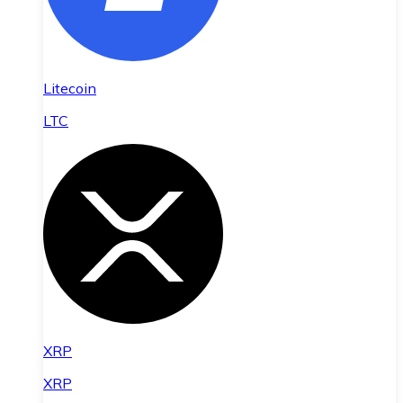
Litecoin
LTC
XRP
XRP