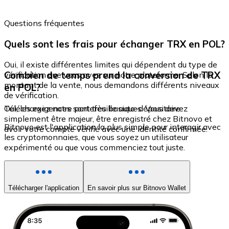
Questions fréquentes
Quels sont les frais pour échanger TRX en POL?
Oui, il existe différentes limites qui dépendent du type de
Combien de temps prend la conversion de TRX
vérification que vous avez sur notre plateforme. Selon le
montant de la vente, nous demandons différents niveaux
en POL?
de vérification.
Oui, les exigences sont très basiques. Vous devez
Téléchargez notre portefeuille auto-dépositaire
simplement être majeur, être enregistré chez Bitnovo et
Bitnovo est l'application la plus simple pour interagir avec
avoir votre compte vérifié avec une identité confirmée.
les cryptomonnaies, que vous soyez un utilisateur
expérimenté ou que vous commenciez tout juste.
Télécharger l'application
En savoir plus sur Bitnovo Wallet