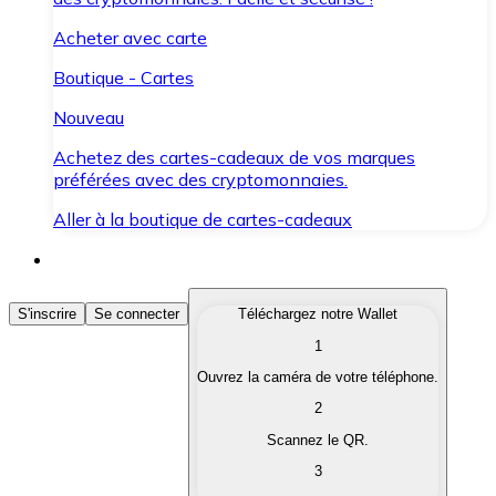
Acheter avec carte
Boutique - Cartes
Nouveau
Achetez des cartes-cadeaux de vos marques
préférées avec des cryptomonnaies.
Aller à la boutique de cartes-cadeaux
Acheter des Cryptomonnaies
S'inscrire
Se connecter
Téléchargez notre Wallet
1
Achetez les cryptomonnaies qui vous intéressent rapid
Ouvrez la caméra de votre téléphone.
Vendre des Cryptomonnaies
2
Convertissez vos cryptomonnaies en monnaie fiduciair
Scannez le QR.
3
Échanger (Swap)