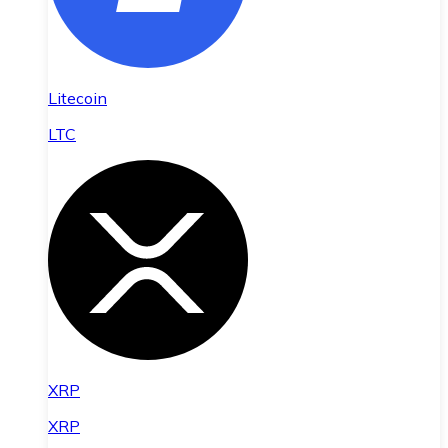
Litecoin
LTC
XRP
XRP