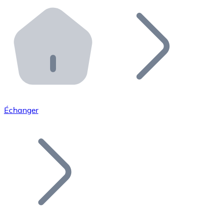
Effectuez des opérations de plus grande envergure. O
Distributeurs automatiques Bitnovo
Intégrez un ATM Bitnovo dans votre entreprise et per
API Bitnovo
Intégrez notre API dans votre écosystème.
Devenir Distributeur
Rejoignez notre réseau de distributeurs et commercialis
Échanger
Lister un Token
Ajoutez le token de votre projet à notre service d'acha