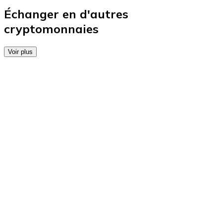
Achetez des cartes-cadeaux de vos marques préférées
Échanger en d'autres
cryptomonnaies
Aller à la boutique de cartes-cadeaux
Voir plus