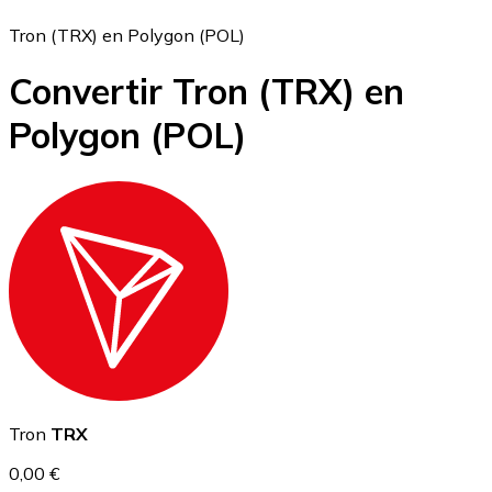
Tron (TRX) en Polygon (POL)
Convertir Tron
(TRX)
en
Bitcoin
Polygon
(POL)
BTC
Ethereum
Tron
TRX
ETH
0,00 €