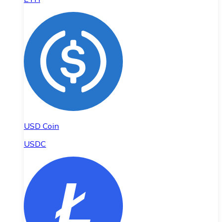
USD Coin
USDC