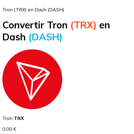
Tron (TRX) en Dash (DASH)
Convertir Tron
(TRX)
en
Bitcoin
Dash
(DASH)
BTC
Ethereum
Tron
TRX
ETH
0,00 €