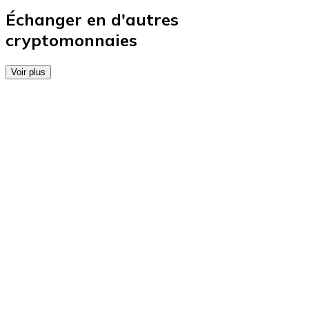
Achetez des cartes-cadeaux de vos marques préférées
Échanger en d'autres
cryptomonnaies
Aller à la boutique de cartes-cadeaux
Voir plus