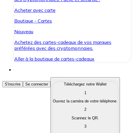
Acheter avec carte
Boutique - Cartes
Nouveau
Achetez des cartes-cadeaux de vos marques
préférées avec des cryptomonnaies.
Aller à la boutique de cartes-cadeaux
Acheter des Cryptomonnaies
S'inscrire
Se connecter
Téléchargez notre Wallet
1
Achetez les cryptomonnaies qui vous intéressent rapid
Ouvrez la caméra de votre téléphone.
Vendre des Cryptomonnaies
2
Convertissez vos cryptomonnaies en monnaie fiduciair
Scannez le QR.
3
Échanger (Swap)