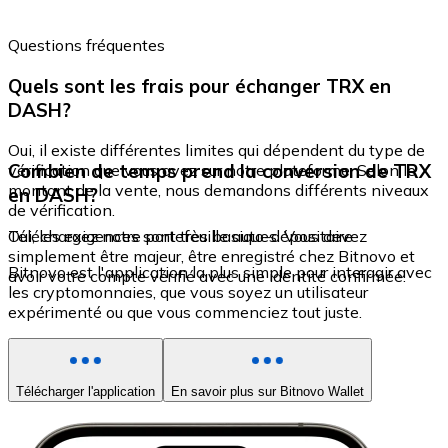
Questions fréquentes
Quels sont les frais pour échanger TRX en
DASH?
Oui, il existe différentes limites qui dépendent du type de
Combien de temps prend la conversion de TRX
vérification que vous avez sur notre plateforme. Selon le
montant de la vente, nous demandons différents niveaux
en DASH?
de vérification.
Oui, les exigences sont très basiques. Vous devez
Téléchargez notre portefeuille auto-dépositaire
simplement être majeur, être enregistré chez Bitnovo et
Bitnovo est l'application la plus simple pour interagir avec
avoir votre compte vérifié avec une identité confirmée.
les cryptomonnaies, que vous soyez un utilisateur
expérimenté ou que vous commenciez tout juste.
Télécharger l'application
En savoir plus sur Bitnovo Wallet