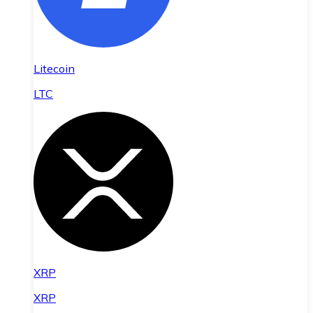
Litecoin
LTC
XRP
XRP