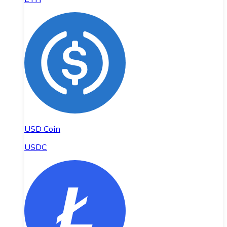
USD Coin
USDC