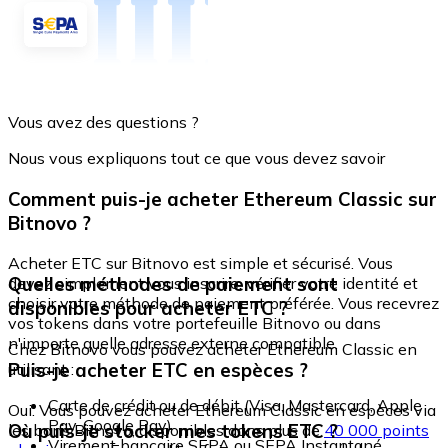
Vous avez des questions ?
Nous vous expliquons tout ce que vous devez savoir
Comment puis-je acheter Ethereum Classic sur
Bitnovo ?
Acheter ETC sur Bitnovo est simple et sécurisé. Vous
Quelles méthodes de paiement sont
devez simplement vous inscrire, vérifier votre identité et
choisir votre méthode de paiement préférée. Vous recevrez
disponibles pour acheter ETC ?
vos tokens dans votre portefeuille Bitnovo ou dans
n'importe quelle adresse externe compatible.
Chez Bitnovo vous pouvez acheter Ethereum Classic en
Puis-je acheter ETC en espèces ?
utilisant :
Carte de crédit ou de débit (Visa, Mastercard, Apple
Oui. Vous pouvez acheter Ethereum Classic en espèces via
Pay, Google Pay)
Où puis-je stocker mes tokens ETC ?
les bons Bitnovo, disponibles dans plus de
40 000 points
Virement bancaire SEPA ou SEPA Instantané