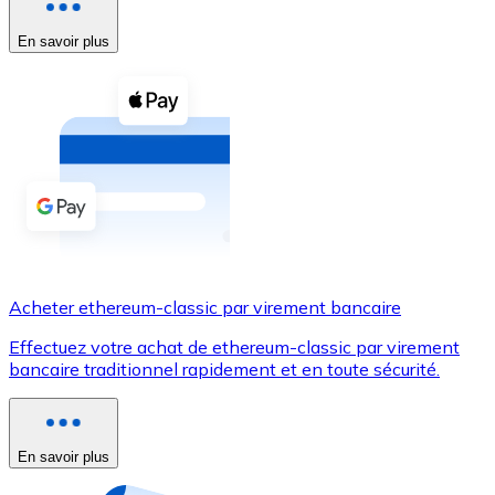
Voir toutes
En savoir plus
Coupons crypto
Achetez des cryptomonnaies en espèces et d'autres m
Acheter avec espèces
Virement SEPA
Ajoutez des fonds à votre compte Bitnovo ou effectuez 
Acheter avec virement bancaire
Acheter ethereum-classic par virement bancaire
Carte de crédit / débit
Effectuez votre achat de ethereum-classic par virement
Utilisez les cartes Visa et Mastercard pour acheter des
bancaire traditionnel rapidement et en toute sécurité.
Acheter avec carte
Boutique - Cartes
En savoir plus
Nouveau