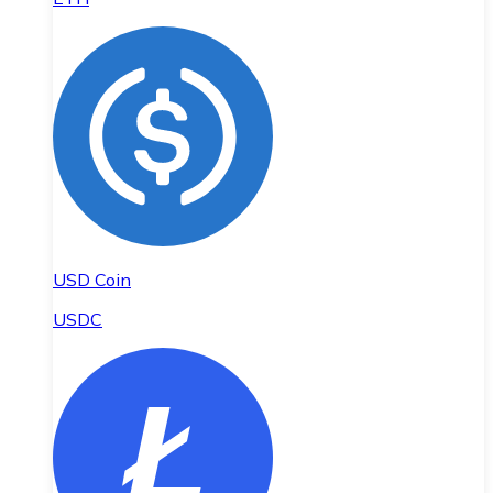
USD Coin
USDC