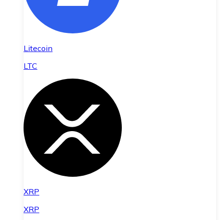
Litecoin
LTC
XRP
XRP