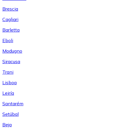
Brescia
Cagliari
Barletta
Eboli
Modugno
Siracusa
Trani
Lisboa
Leiría
Santarém
Setúbal
Beja