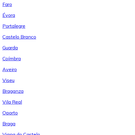
Faro
Évora
Portalegre
Castelo Branco
Guarda
Coímbra
Aveiro
Viseu
Braganza
Vila Real
Oporto
Braga
Viana do Castelo