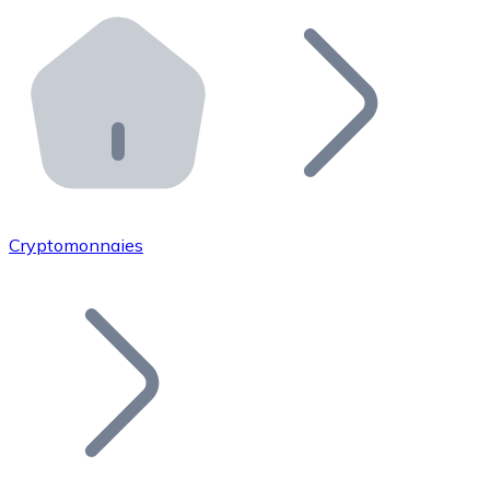
Effectuez des opérations de plus grande envergure. O
Distributeurs automatiques Bitnovo
Intégrez un ATM Bitnovo dans votre entreprise et per
API Bitnovo
Intégrez notre API dans votre écosystème.
Devenir Distributeur
Rejoignez notre réseau de distributeurs et commercialis
Cryptomonnaies
Lister un Token
Ajoutez le token de votre projet à notre service d'acha