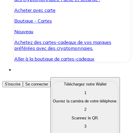
Acheter avec carte
Boutique - Cartes
Nouveau
Achetez des cartes-cadeaux de vos marques
préférées avec des cryptomonnaies.
Aller à la boutique de cartes-cadeaux
Acheter des Cryptomonnaies
S'inscrire
Se connecter
Téléchargez notre Wallet
1
Achetez les cryptomonnaies qui vous intéressent rapid
Ouvrez la caméra de votre téléphone.
Vendre des Cryptomonnaies
2
Convertissez vos cryptomonnaies en monnaie fiduciair
Scannez le QR.
3
Échanger (Swap)