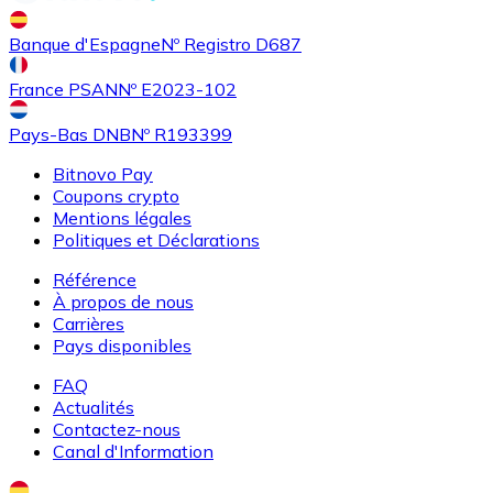
Achetez des cartes-cadeaux de vos marques préférées
Banque d'Espagne
Nº Registro D687
Aller à la boutique de cartes-cadeaux
France PSAN
Nº E2023-102
Pays-Bas DNB
Nº R193399
Bitnovo Pay
Coupons crypto
Mentions légales
Politiques et Déclarations
Référence
À propos de nous
Carrières
Pays disponibles
FAQ
Actualités
Contactez-nous
Canal d'Information