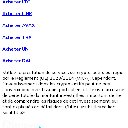
Acheter LTC
Voir toutes
Acheter LINK
Coupons crypto
Acheter AVAX
Achetez des cryptomonnaies en espèces et d'autres m
Acheter TRX
Acheter avec espèces
Acheter UNI
Virement SEPA
Acheter DAI
Ajoutez des fonds à votre compte Bitnovo ou effectuez 
Acheter avec virement bancaire
<title>La prestation de services sur crypto-actifs est régie
par le Règlement (UE) 2023/1114 (MiCA). Cependant,
Carte de crédit / débit
l'investissement dans les crypto-actifs peut ne pas
convenir aux investisseurs particuliers et il existe un risque
Utilisez les cartes Visa et Mastercard pour acheter des
de perte totale du montant investi. Il est important de lire
et de comprendre les risques de cet investissement, qui
Acheter avec carte
sont expliqués en détail dans</title> <subtitle>ce lien.
</subtitle>
Boutique - Cartes
Nouveau