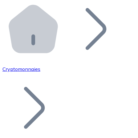
Effectuez des opérations de plus grande envergure. O
Distributeurs automatiques Bitnovo
Intégrez un ATM Bitnovo dans votre entreprise et per
API Bitnovo
Intégrez notre API dans votre écosystème.
Devenir Distributeur
Rejoignez notre réseau de distributeurs et commercialis
Cryptomonnaies
Lister un Token
Ajoutez le token de votre projet à notre service d'acha