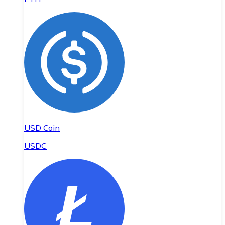
USD Coin
USDC