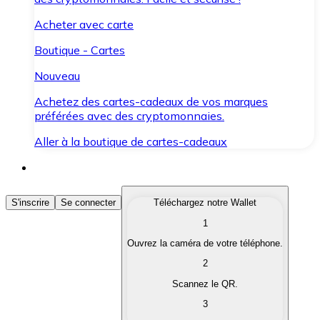
Acheter avec carte
Boutique - Cartes
Nouveau
Achetez des cartes-cadeaux de vos marques
préférées avec des cryptomonnaies.
Aller à la boutique de cartes-cadeaux
Acheter des Cryptomonnaies
S'inscrire
Se connecter
Téléchargez notre Wallet
1
Achetez les cryptomonnaies qui vous intéressent rapid
Ouvrez la caméra de votre téléphone.
Vendre des Cryptomonnaies
2
Convertissez vos cryptomonnaies en monnaie fiduciair
Scannez le QR.
3
Échanger (Swap)