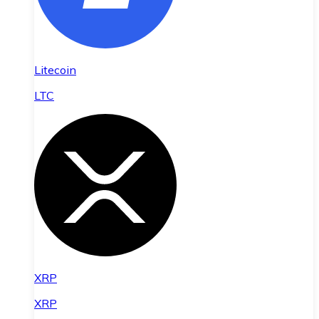
Litecoin
LTC
XRP
XRP