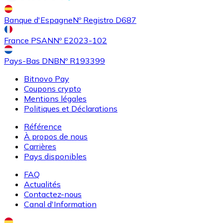
Achetez des cartes-cadeaux de vos marques préférées
Banque d'Espagne
Nº Registro D687
Aller à la boutique de cartes-cadeaux
France PSAN
Nº E2023-102
Pays-Bas DNB
Nº R193399
Bitnovo Pay
Coupons crypto
Mentions légales
Politiques et Déclarations
Référence
À propos de nous
Carrières
Pays disponibles
FAQ
Actualités
Contactez-nous
Canal d'Information