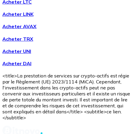
Acheter LTC
Voir toutes
Acheter LINK
Coupons crypto
Acheter AVAX
Achetez des cryptomonnaies en espèces et d'autres m
Acheter TRX
Acheter avec espèces
Acheter UNI
Virement SEPA
Acheter DAI
Ajoutez des fonds à votre compte Bitnovo ou effectuez 
Acheter avec virement bancaire
<title>La prestation de services sur crypto-actifs est régie
par le Règlement (UE) 2023/1114 (MiCA). Cependant,
Carte de crédit / débit
l'investissement dans les crypto-actifs peut ne pas
convenir aux investisseurs particuliers et il existe un risque
Utilisez les cartes Visa et Mastercard pour acheter des
de perte totale du montant investi. Il est important de lire
et de comprendre les risques de cet investissement, qui
Acheter avec carte
sont expliqués en détail dans</title> <subtitle>ce lien.
</subtitle>
Boutique - Cartes
Nouveau