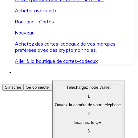
Acheter avec carte
Boutique - Cartes
Nouveau
Achetez des cartes-cadeaux de vos marques
préférées avec des cryptomonnaies.
Aller à la boutique de cartes-cadeaux
Acheter des Cryptomonnaies
S'inscrire
Se connecter
Téléchargez notre Wallet
1
Achetez les cryptomonnaies qui vous intéressent rapid
Ouvrez la caméra de votre téléphone.
Vendre des Cryptomonnaies
2
Convertissez vos cryptomonnaies en monnaie fiduciair
Scannez le QR.
3
Échanger (Swap)