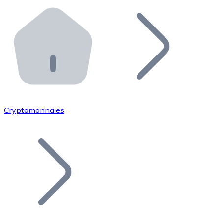
Effectuez des opérations de plus grande envergure. O
Distributeurs automatiques Bitnovo
Intégrez un ATM Bitnovo dans votre entreprise et per
API Bitnovo
Intégrez notre API dans votre écosystème.
Devenir Distributeur
Rejoignez notre réseau de distributeurs et commercialis
Cryptomonnaies
Lister un Token
Ajoutez le token de votre projet à notre service d'acha