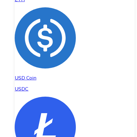
USD Coin
USDC