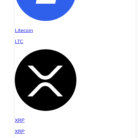
Litecoin
LTC
XRP
XRP